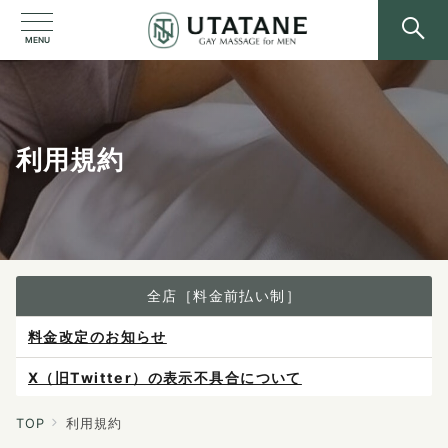
MENU
利用規約
全店［料金前払い制］
料金改定のお知らせ
X（旧Twitter）の表示不具合について
ご予約は各店へ直接お問い合わせください。
料金は当日施術前にお支払いください。
TOP
利用規約