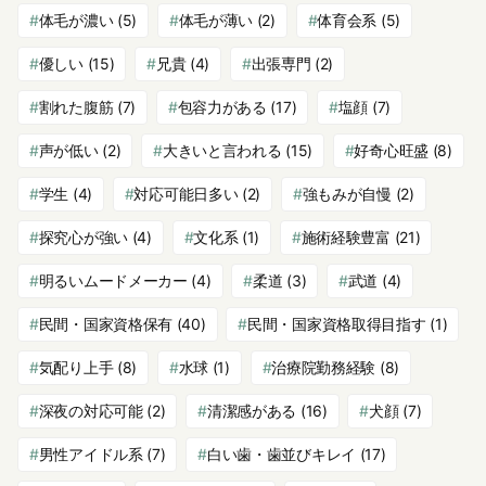
体毛が濃い
(5)
体毛が薄い
(2)
体育会系
(5)
優しい
(15)
兄貴
(4)
出張専門
(2)
割れた腹筋
(7)
包容力がある
(17)
塩顔
(7)
声が低い
(2)
大きいと言われる
(15)
好奇心旺盛
(8)
学生
(4)
対応可能日多い
(2)
強もみが自慢
(2)
探究心が強い
(4)
文化系
(1)
施術経験豊富
(21)
明るいムードメーカー
(4)
柔道
(3)
武道
(4)
民間・国家資格保有
(40)
民間・国家資格取得目指す
(1)
気配り上手
(8)
水球
(1)
治療院勤務経験
(8)
深夜の対応可能
(2)
清潔感がある
(16)
犬顔
(7)
男性アイドル系
(7)
白い歯・歯並びキレイ
(17)