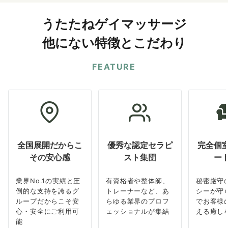
うたたねゲイマッサージ
他にない特徴とこだわり
FEATURE
全国展開だからこ
優秀な認定セラピ
完全個
その安心感
スト集団
ー
業界No.1の実績と圧
有資格者や整体師、
秘密厳守
倒的な支持を誇るグ
トレーナーなど、あ
シーが守
ループだからこそ安
らゆる業界のプロフ
でお客様
心・安全にご利用可
ェッショナルが集結
える癒し
能