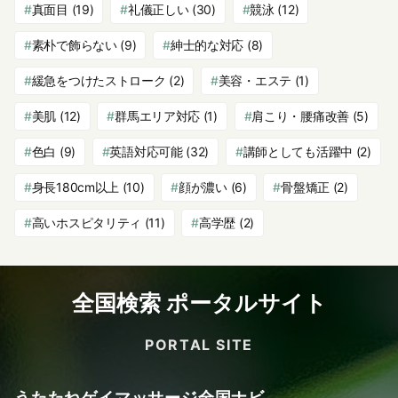
真面目
(19)
礼儀正しい
(30)
競泳
(12)
素朴で飾らない
(9)
紳士的な対応
(8)
緩急をつけたストローク
(2)
美容・エステ
(1)
美肌
(12)
群馬エリア対応
(1)
肩こり・腰痛改善
(5)
色白
(9)
英語対応可能
(32)
講師としても活躍中
(2)
身長180cm以上
(10)
顔が濃い
(6)
骨盤矯正
(2)
高いホスピタリティ
(11)
高学歴
(2)
全国検索 ポータルサイト
PORTAL SITE
うたたねゲイマッサージ全国ナビ