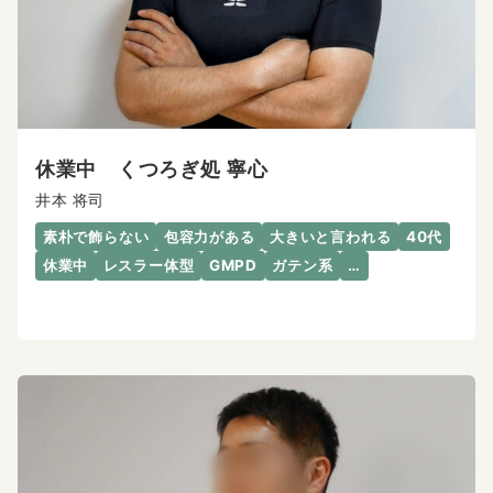
休業中 くつろぎ処 寧心
井本 将司
素朴で飾らない
包容力がある
大きいと言われる
40代
休業中
レスラー体型
GMPD
ガテン系
…