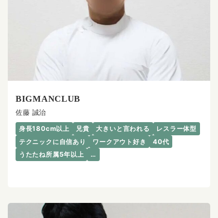
BIGMANCLUB
佐藤 誠治
身長180cm以上
兄貴
大きいと言われる
レスラー体型
テクニックに自信あり
ワークアウト好き
40代
うたたね所属5年以上
…