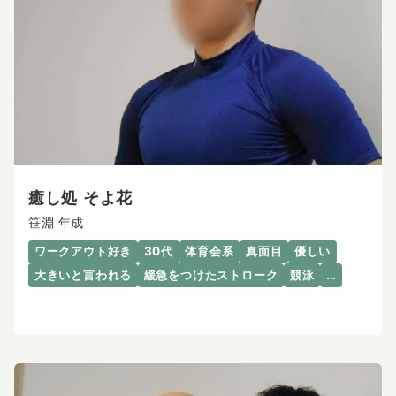
癒し処 そよ花
笹淵 年成
ワークアウト好き
30代
体育会系
真面目
優しい
大きいと言われる
緩急をつけたストローク
競泳
…