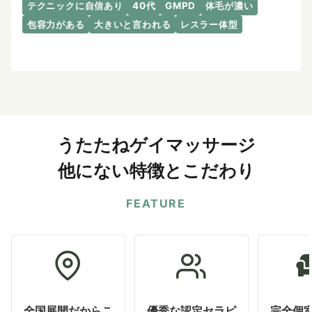
テクニックに自信あり
40代
GMPD
体毛が濃い
包容力がある
大きいと言われる
レスラー体型
うたたねゲイマッサージ
他にない特徴とこだわり
FEATURE
全国展開だからこ
優秀な認定セラピ
完全個