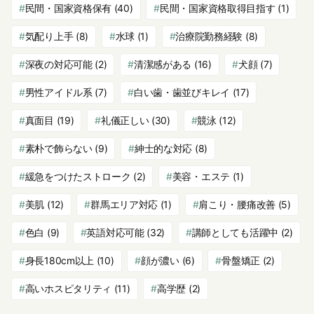
民間・国家資格保有
(40)
民間・国家資格取得目指す
(1)
気配り上手
(8)
水球
(1)
治療院勤務経験
(8)
深夜の対応可能
(2)
清潔感がある
(16)
犬顔
(7)
男性アイドル系
(7)
白い歯・歯並びキレイ
(17)
真面目
(19)
礼儀正しい
(30)
競泳
(12)
素朴で飾らない
(9)
紳士的な対応
(8)
緩急をつけたストローク
(2)
美容・エステ
(1)
美肌
(12)
群馬エリア対応
(1)
肩こり・腰痛改善
(5)
色白
(9)
英語対応可能
(32)
講師としても活躍中
(2)
身長180cm以上
(10)
顔が濃い
(6)
骨盤矯正
(2)
高いホスピタリティ
(11)
高学歴
(2)