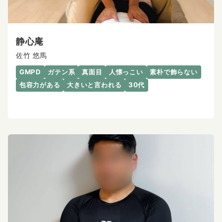
静心庵
佐竹 悠馬
GMPD
ガテン系
真面目
人懐っこい
素朴で飾らない
包容力がある
大きいと言われる
30代