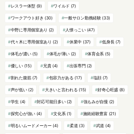
レスラー体型
(9)
ワイルド
(7)
ワークアウト好き
(30)
一般サロン勤務経験
(33)
中野に専用個室あり
(2)
人懐っこい
(47)
代々木に専用個室あり
(2)
休業中
(37)
低身長
(7)
体毛が濃い
(5)
体毛が薄い
(2)
体育会系
(5)
優しい
(15)
兄貴
(4)
出張専門
(2)
割れた腹筋
(7)
包容力がある
(17)
塩顔
(7)
声が低い
(2)
大きいと言われる
(15)
好奇心旺盛
(8)
学生
(4)
対応可能日多い
(2)
強もみが自慢
(2)
探究心が強い
(4)
文化系
(1)
施術経験豊富
(21)
明るいムードメーカー
(4)
柔道
(3)
武道
(4)