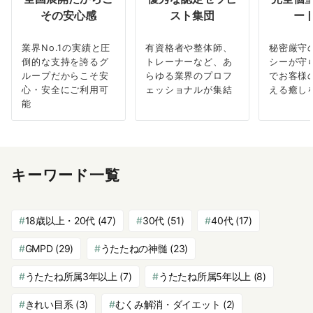
その安心感
スト集団
ー
業界No.1の実績と圧
有資格者や整体師、
秘密厳守
倒的な支持を誇るグ
トレーナーなど、あ
シーが守
ループだからこそ安
らゆる業界のプロフ
でお客様
心・安全にご利用可
ェッショナルが集結
える癒し
能
キーワード一覧
18歳以上・20代
(47)
30代
(51)
40代
(17)
GMPD
(29)
うたたねの神髄
(23)
うたたね所属3年以上
(7)
うたたね所属5年以上
(8)
きれい目系
(3)
むくみ解消・ダイエット
(2)