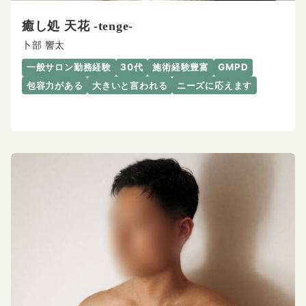
癒し処 天花 -tenge-
卜部 響太
一般サロン勤務経験
30代
施術経験豊富
GMPD
包容力がある
大きいと言われる
ニーズに応えます