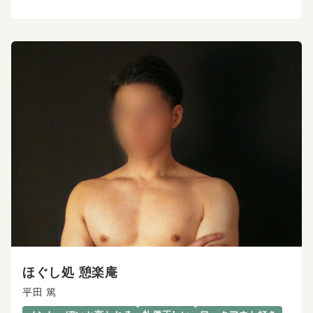
ほぐし処 憩楽庵
平田 篤