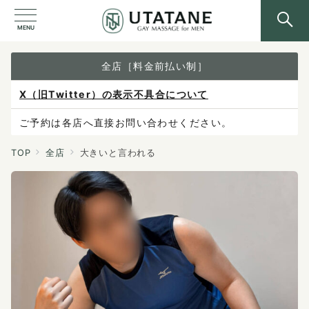
MENU
全店［料金前払い制］
X（旧Twitter）の表示不具合について
ご予約は各店へ直接お問い合わせください。
料金は当日施術前にお支払いください。
TOP
全店
大きいと言われる
感染症防止対策について
料金改定のお知らせ