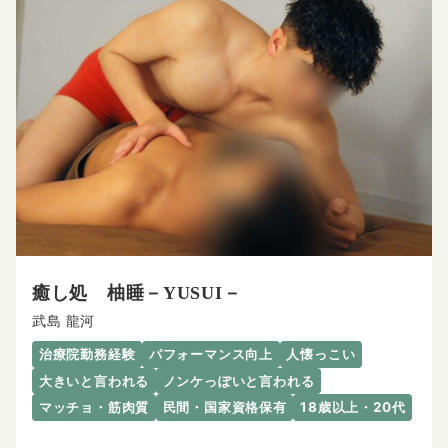
癒し処 柚睡－YUSUI－
武島 龍河
治療院勤務経験
パフォーマンス向上
人懐っこい
大きいと言われる
ノンケっぽいと言われる
マッチョ・筋肉質
民間・国家資格保有
18歳以上・20代