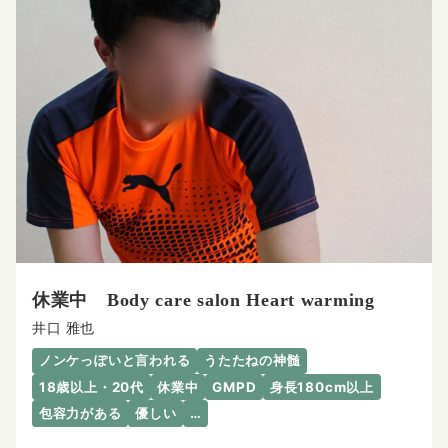
休業中 Body care salon Heart warming
井口 雅也
ノンケっぽいと言われる
うたたねの神髄
18歳以上・20代
休業中
GMPD
身長180cm以上
包容力がある
優しい
…