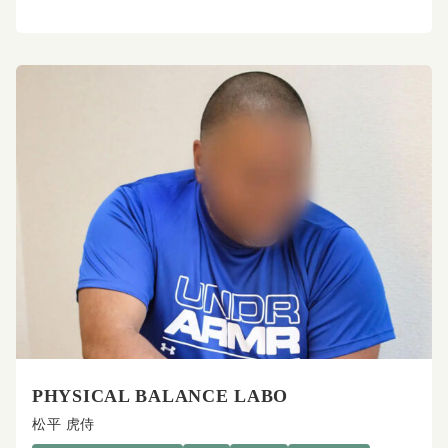
PHYSICAL BALANCE LABO
松平 虎侍