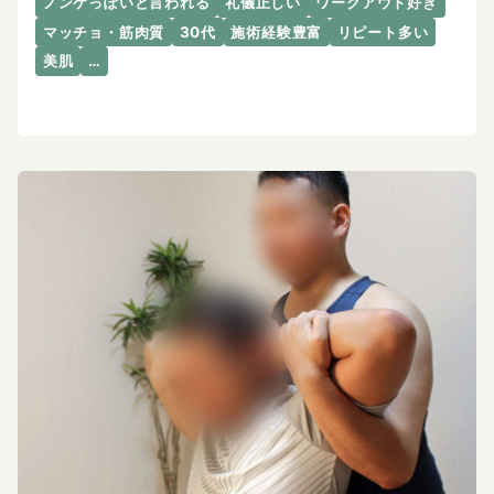
ノンケっぽいと言われる
礼儀正しい
ワークアウト好き
マッチョ・筋肉質
30代
施術経験豊富
リピート多い
美肌
…