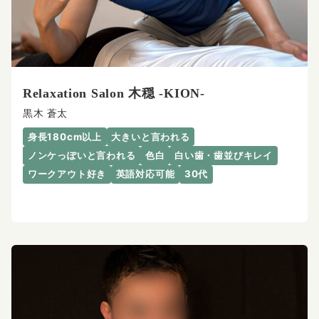
Relaxation Salon 木穏 -KION-
黒木 蒼太
身長180cm以上
大きいと言われる
ノンケっぽいと言われる
色白
白い歯・歯並びキレイ
ワークアウト好き
英語対応可能
30代