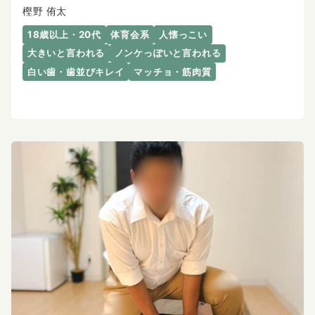
樫野 侑太
18歳以上・20代
体育会系
人懐っこい
大きいと言われる
ノンケっぽいと言われる
白い歯・歯並びキレイ
マッチョ・筋肉質