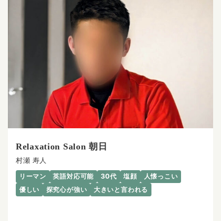
Relaxation Salon 朝日
村瀬 寿人
リーマン
英語対応可能
30代
塩顔
人懐っこい
優しい
探究心が強い
大きいと言われる