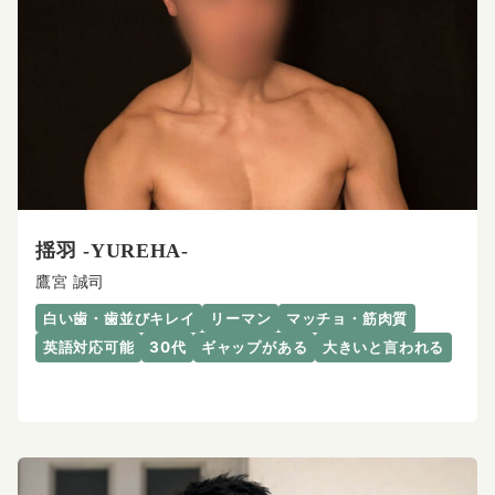
揺羽 -YUREHA-
鷹宮 誠司
白い歯・歯並びキレイ
リーマン
マッチョ・筋肉質
英語対応可能
30代
ギャップがある
大きいと言われる