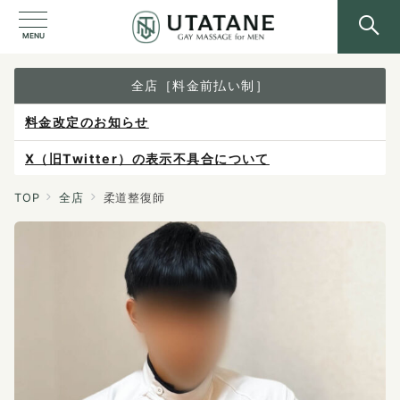
MENU
全店［料金前払い制］
X（旧Twitter）の表示不具合について
ご予約は各店へ直接お問い合わせください。
料金は当日施術前にお支払いください。
TOP
全店
柔道整復師
感染症防止対策について
料金改定のお知らせ