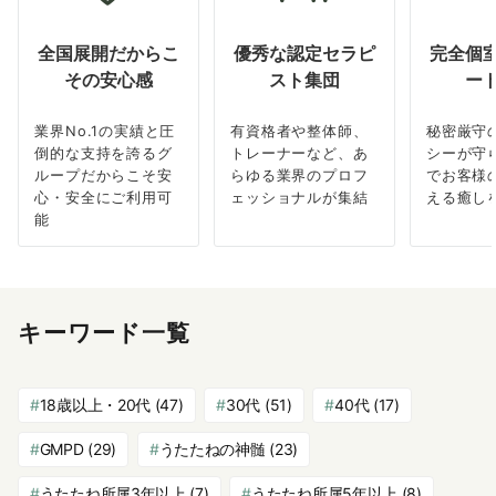
全国展開だからこ
優秀な認定セラピ
完全個
その安心感
スト集団
ー
業界No.1の実績と圧
有資格者や整体師、
秘密厳守
倒的な支持を誇るグ
トレーナーなど、あ
シーが守
ループだからこそ安
らゆる業界のプロフ
でお客様
心・安全にご利用可
ェッショナルが集結
える癒し
能
キーワード一覧
18歳以上・20代
(47)
30代
(51)
40代
(17)
GMPD
(29)
うたたねの神髄
(23)
うたたね所属3年以上
(7)
うたたね所属5年以上
(8)