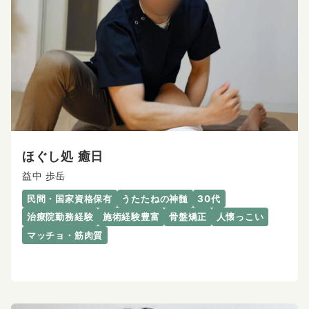
ほぐし処 癒日
益中 歩岳
民間・国家資格保有
うたたねの神髄
30代
治療院勤務経験
施術経験豊富
骨盤矯正
人懐っこい
マッチョ・筋肉質