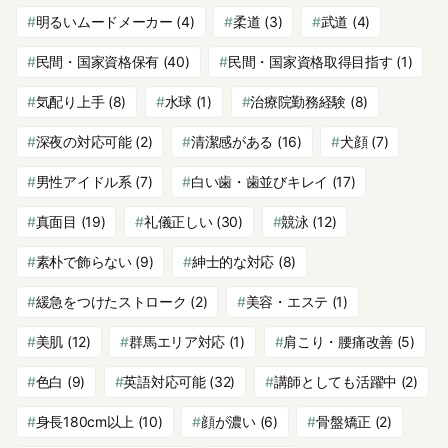
明るいムードメーカー
(4)
柔道
(3)
武道
(4)
民間・国家資格保有
(40)
民間・国家資格取得目指す
(1)
気配り上手
(8)
水球
(1)
治療院勤務経験
(8)
深夜の対応可能
(2)
清潔感がある
(16)
犬顔
(7)
男性アイドル系
(7)
白い歯・歯並びキレイ
(17)
真面目
(19)
礼儀正しい
(30)
競泳
(12)
素朴で飾らない
(9)
紳士的な対応
(8)
緩急をつけたストローク
(2)
美容・エステ
(1)
美肌
(12)
群馬エリア対応
(1)
肩こり・腰痛改善
(5)
色白
(9)
英語対応可能
(32)
講師としても活躍中
(2)
身長180cm以上
(10)
顔が濃い
(6)
骨盤矯正
(2)