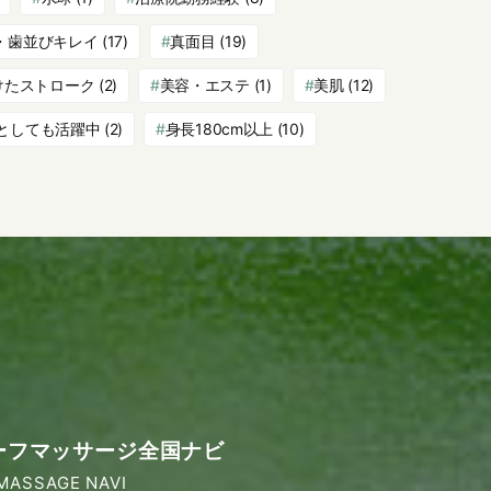
・歯並びキレイ
(17)
真面目
(19)
けたストローク
(2)
美容・エステ
(1)
美肌
(12)
としても活躍中
(2)
身長180cm以上
(10)
ーフマッサージ全国ナビ
MASSAGE NAVI