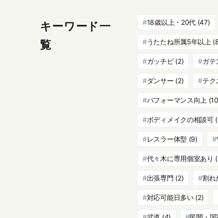
18歳以上・20代
(47)
キーワード一
うたたね所属5年以上
(
覧
ガッチビ
(2)
ガテ
ダンサー
(2)
テク
パフォーマンス向上
(10
ボディメイクの相談可
(
レスラー体型
(9)
代々木に専用個室あり
(
出張専門
(2)
割れ
対応可能日多い
(2)
武道
(4)
民間・国