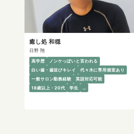
癒し処 和穏
日野 翔
高学歴
ノンケっぽいと言われる
白い歯・歯並びキレイ
代々木に専用個室あり
一般サロン勤務経験
英語対応可能
18歳以上・20代
学生
…