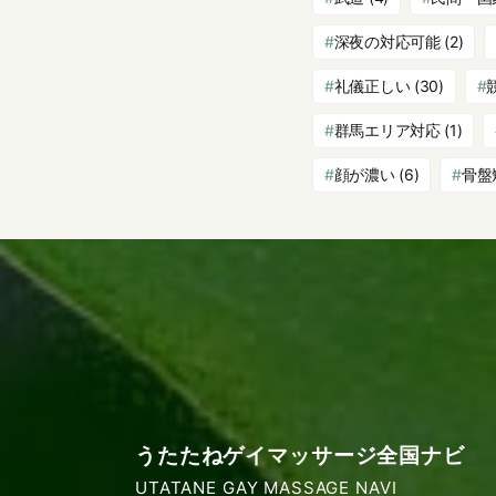
深夜の対応可能
(2)
礼儀正しい
(30)
群馬エリア対応
(1)
顔が濃い
(6)
骨盤
うたたねゲイマッサージ全国ナビ
UTATANE GAY MASSAGE NAVI