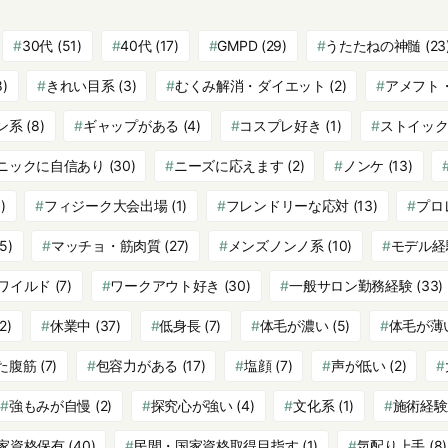
30代
(51)
40代
(17)
GMPD
(29)
うたたねの神髄
(23
8)
きれい目系
(3)
むくみ解消・ダイエット
(2)
アメフト
ン系
(8)
ギャップがある
(4)
コスプレ好き
(1)
ストイッ
ニックに自信あり
(30)
ニーズに応えます
(2)
ノンケ
(13)
)
フィジーク大会出場
(1)
フレンドリーな応対
(13)
プロ
5)
マッチョ・筋肉質
(27)
メンズノンノ系
(10)
モデル経
ワイルド
(7)
ワークアウト好き
(30)
一般サロン勤務経験
(33)
2)
休業中
(37)
低身長
(7)
体毛が濃い
(5)
体毛が薄
た腹筋
(7)
包容力がある
(17)
塩顔
(7)
声が低い
(2)
強もみが自慢
(2)
探究心が強い
(4)
文化系
(1)
施術経験
家資格保有
(40)
民間・国家資格取得目指す
(1)
気配り上手
(8)