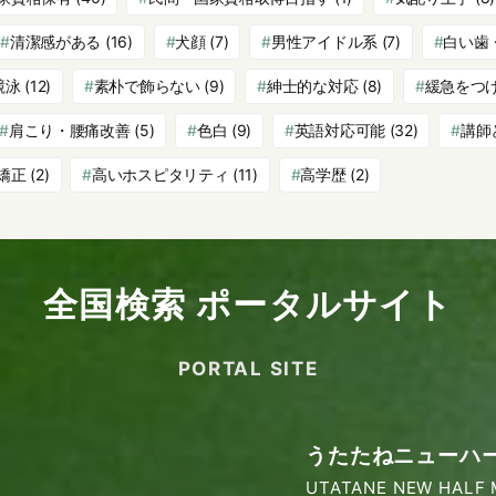
清潔感がある
(16)
犬顔
(7)
男性アイドル系
(7)
白い歯
競泳
(12)
素朴で飾らない
(9)
紳士的な対応
(8)
緩急をつ
肩こり・腰痛改善
(5)
色白
(9)
英語対応可能
(32)
講師
矯正
(2)
高いホスピタリティ
(11)
高学歴
(2)
全国検索 ポータルサイト
PORTAL SITE
うたたねニューハ
UTATANE NEW HALF 