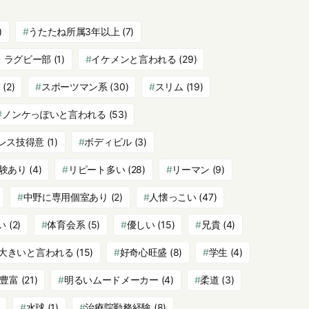
)
うたたね所属3年以上
(7)
・ラグビー部
(1)
イケメンと言われる
(29)
ク
(2)
スポーツマン系
(30)
スリム
(19)
ノンケっぽいと言われる
(53)
レス技得意
(1)
ボディビル
(3)
験あり
(4)
リピート多い
(28)
リーマン
(9)
中野に専用個室あり
(2)
人懐っこい
(47)
い
(2)
体育会系
(5)
優しい
(15)
兄貴
(4)
大きいと言われる
(15)
好奇心旺盛
(8)
学生
(4)
豊富
(21)
明るいムードメーカー
(4)
柔道
(3)
水球
(1)
治療院勤務経験
(8)