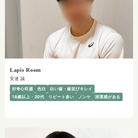
Lapis Room
安達 誠
好奇心旺盛
色白
白い歯・歯並びキレイ
18歳以上・20代
リピート多い
ノンケ
清潔感がある