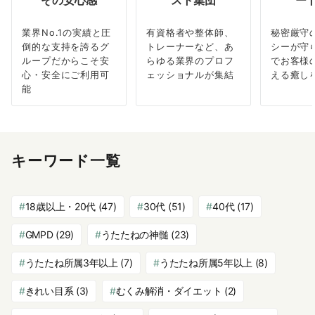
その安心感
スト集団
ー
業界No.1の実績と圧
有資格者や整体師、
秘密厳守
倒的な支持を誇るグ
トレーナーなど、あ
シーが守
ループだからこそ安
らゆる業界のプロフ
でお客様
心・安全にご利用可
ェッショナルが集結
える癒し
能
キーワード一覧
18歳以上・20代
(47)
30代
(51)
40代
(17)
GMPD
(29)
うたたねの神髄
(23)
うたたね所属3年以上
(7)
うたたね所属5年以上
(8)
きれい目系
(3)
むくみ解消・ダイエット
(2)