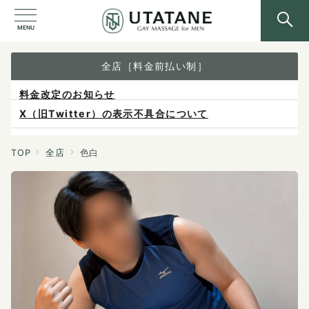
MENU
全店［料金前払い制］
X（旧Twitter）の表示不具合について
ご予約は各店へ直接お問い合わせください。
料金は当日施術前にお支払いください。
TOP
全店
色白
感染症防止対策について
料金改定のお知らせ