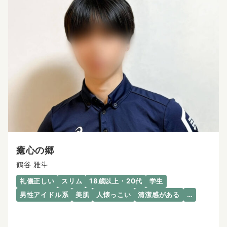
癒心の郷
鶴谷 雅斗
礼儀正しい
スリム
18歳以上・20代
学生
男性アイドル系
美肌
人懐っこい
清潔感がある
…