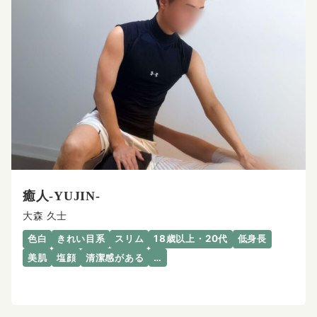
癒人-YUJIN-
大森 久士
色白
きれい目系
スリム
18歳以上・20代
低身長
美肌
塩顔
清潔感がある
…