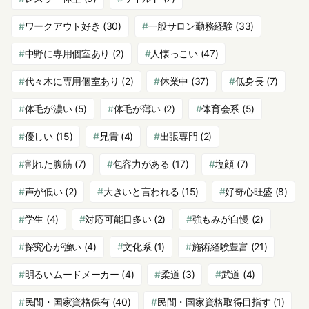
ワークアウト好き
(30)
一般サロン勤務経験
(33)
中野に専用個室あり
(2)
人懐っこい
(47)
代々木に専用個室あり
(2)
休業中
(37)
低身長
(7)
体毛が濃い
(5)
体毛が薄い
(2)
体育会系
(5)
優しい
(15)
兄貴
(4)
出張専門
(2)
割れた腹筋
(7)
包容力がある
(17)
塩顔
(7)
声が低い
(2)
大きいと言われる
(15)
好奇心旺盛
(8)
学生
(4)
対応可能日多い
(2)
強もみが自慢
(2)
探究心が強い
(4)
文化系
(1)
施術経験豊富
(21)
明るいムードメーカー
(4)
柔道
(3)
武道
(4)
民間・国家資格保有
(40)
民間・国家資格取得目指す
(1)