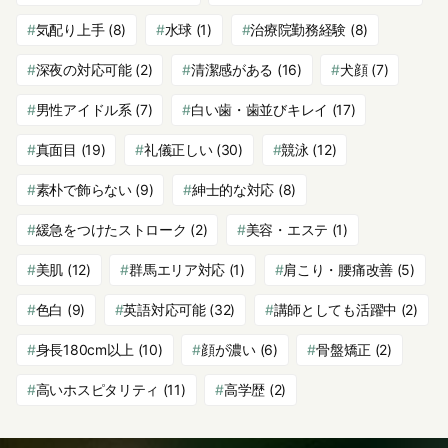
気配り上手
(8)
水球
(1)
治療院勤務経験
(8)
深夜の対応可能
(2)
清潔感がある
(16)
犬顔
(7)
男性アイドル系
(7)
白い歯・歯並びキレイ
(17)
真面目
(19)
礼儀正しい
(30)
競泳
(12)
素朴で飾らない
(9)
紳士的な対応
(8)
緩急をつけたストローク
(2)
美容・エステ
(1)
美肌
(12)
群馬エリア対応
(1)
肩こり・腰痛改善
(5)
色白
(9)
英語対応可能
(32)
講師としても活躍中
(2)
身長180cm以上
(10)
顔が濃い
(6)
骨盤矯正
(2)
高いホスピタリティ
(11)
高学歴
(2)