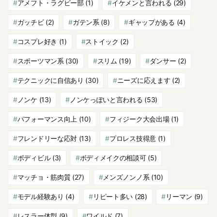
アメフト・ラグビー部
(1)
イケメンと言われる
(29)
ガッチビ
(2)
ガテン系
(8)
ギャップがある
(4)
コスプレ好き
(1)
ストイック
(2)
スポーツマン系
(30)
スリム
(19)
ダンサー
(2)
テクニックに自信あり
(30)
ニーズに応えます
(2)
ノンケ
(13)
ノンケっぽいと言われる
(53)
パフォーマンス向上
(10)
フィジーク大会出場
(1)
フレンドリーな応対
(13)
プロレス技得意
(1)
ボディビル
(3)
ボディメイクの相談可
(5)
マッチョ・筋肉質
(27)
メンズノンノ系
(10)
モデル経験あり
(4)
リピート多い
(28)
リーマン
(9)
レスラー体型
(9)
ワイルド
(7)