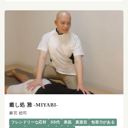
癒し処 雅 -MIYABI-
麻宮 総司
フレンドリーな応対
30代
美肌
真面目
包容力がある