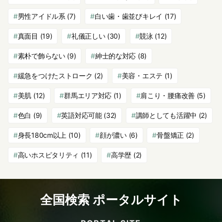
男性アイドル系
(7)
白い歯・歯並びキレイ
(17)
真面目
(19)
礼儀正しい
(30)
競泳
(12)
素朴で飾らない
(9)
紳士的な対応
(8)
緩急をつけたストローク
(2)
美容・エステ
(1)
美肌
(12)
群馬エリア対応
(1)
肩こり・腰痛改善
(5)
色白
(9)
英語対応可能
(32)
講師としても活躍中
(2)
身長180cm以上
(10)
顔が濃い
(6)
骨盤矯正
(2)
高いホスピタリティ
(11)
高学歴
(2)
全国検索 ポータルサイト