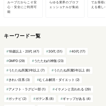
ループだからこそ安
らゆる業界のプロフ
でお客様
心・安全にご利用可
ェッショナルが集結
える癒し
能
キーワード一覧
18歳以上・20代
(47)
30代
(51)
40代
(17)
GMPD
(29)
うたたねの神髄
(23)
うたたね所属3年以上
(7)
うたたね所属5年以上
(8)
きれい目系
(3)
むくみ解消・ダイエット
(2)
アメフト・ラグビー部
(1)
イケメンと言われる
(29)
ガッチビ
(2)
ガテン系
(8)
ギャップがある
(4)