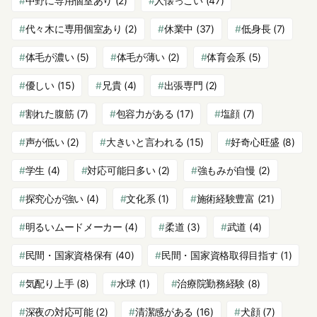
中野に専用個室あり
(2)
人懐っこい
(47)
代々木に専用個室あり
(2)
休業中
(37)
低身長
(7)
体毛が濃い
(5)
体毛が薄い
(2)
体育会系
(5)
優しい
(15)
兄貴
(4)
出張専門
(2)
割れた腹筋
(7)
包容力がある
(17)
塩顔
(7)
声が低い
(2)
大きいと言われる
(15)
好奇心旺盛
(8)
学生
(4)
対応可能日多い
(2)
強もみが自慢
(2)
探究心が強い
(4)
文化系
(1)
施術経験豊富
(21)
明るいムードメーカー
(4)
柔道
(3)
武道
(4)
民間・国家資格保有
(40)
民間・国家資格取得目指す
(1)
気配り上手
(8)
水球
(1)
治療院勤務経験
(8)
深夜の対応可能
(2)
清潔感がある
(16)
犬顔
(7)