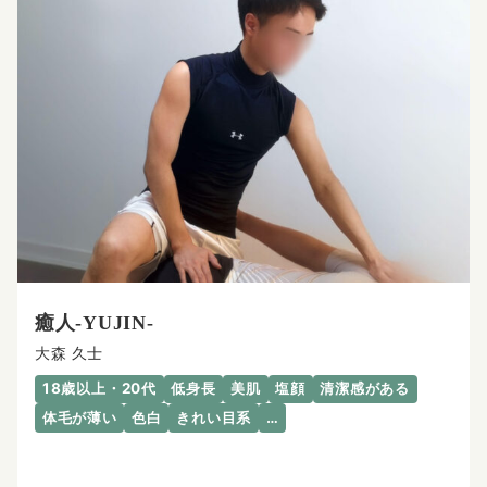
癒人-YUJIN-
大森 久士
18歳以上・20代
低身長
美肌
塩顔
清潔感がある
体毛が薄い
色白
きれい目系
…