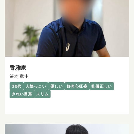
香雅庵
笹本 竜斗
30代
人懐っこい
優しい
好奇心旺盛
礼儀正しい
きれい目系
スリム