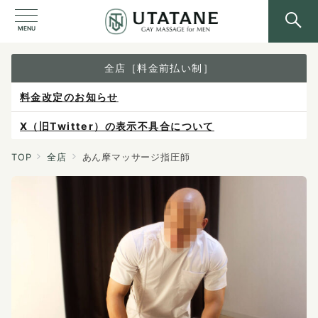
MENU
全店［料金前払い制］
X（旧Twitter）の表示不具合について
ご予約は各店へ直接お問い合わせください。
料金は当日施術前にお支払いください。
TOP
全店
あん摩マッサージ指圧師
感染症防止対策について
料金改定のお知らせ