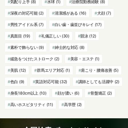
気配り上手
(8)
水球
(1)
治療院勤務経験
(8)
深夜の対応可能
(2)
清潔感がある
(16)
犬顔
(7)
男性アイドル系
(7)
白い歯・歯並びキレイ
(17)
真面目
(19)
礼儀正しい
(30)
競泳
(12)
素朴で飾らない
(9)
紳士的な対応
(8)
緩急をつけたストローク
(2)
美容・エステ
(1)
美肌
(12)
群馬エリア対応
(1)
肩こり・腰痛改善
(5)
色白
(9)
英語対応可能
(32)
講師としても活躍中
(2)
身長180cm以上
(10)
顔が濃い
(6)
骨盤矯正
(2)
高いホスピタリティ
(11)
高学歴
(2)