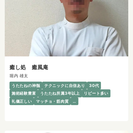
癒し処 癒風庵
堀内 雄太
うたたねの神髄
テクニックに自信あり
30代
施術経験豊富
うたたね所属3年以上
リピート多い
礼儀正しい
マッチョ・筋肉質
…