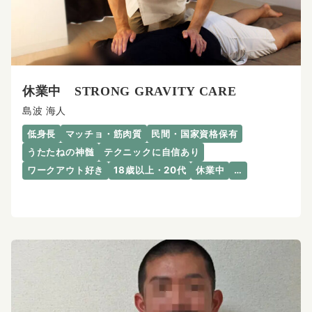
休業中 STRONG GRAVITY CARE
島波 海人
低身長
マッチョ・筋肉質
民間・国家資格保有
うたたねの神髄
テクニックに自信あり
ワークアウト好き
18歳以上・20代
休業中
…