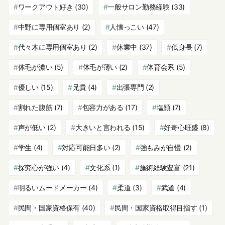
ワークアウト好き
(30)
一般サロン勤務経験
(33)
中野に専用個室あり
(2)
人懐っこい
(47)
代々木に専用個室あり
(2)
休業中
(37)
低身長
(7)
体毛が濃い
(5)
体毛が薄い
(2)
体育会系
(5)
優しい
(15)
兄貴
(4)
出張専門
(2)
割れた腹筋
(7)
包容力がある
(17)
塩顔
(7)
声が低い
(2)
大きいと言われる
(15)
好奇心旺盛
(8)
学生
(4)
対応可能日多い
(2)
強もみが自慢
(2)
探究心が強い
(4)
文化系
(1)
施術経験豊富
(21)
明るいムードメーカー
(4)
柔道
(3)
武道
(4)
民間・国家資格保有
(40)
民間・国家資格取得目指す
(1)