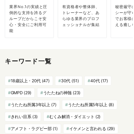
業界No.1の実績と圧
有資格者や整体師、
秘密厳守
倒的な支持を誇るグ
トレーナーなど、あ
シーが守
ループだからこそ安
らゆる業界のプロフ
でお客様
心・安全にご利用可
ェッショナルが集結
える癒し
能
キーワード一覧
18歳以上・20代
(47)
30代
(51)
40代
(17)
GMPD
(29)
うたたねの神髄
(23)
うたたね所属3年以上
(7)
うたたね所属5年以上
(8)
きれい目系
(3)
むくみ解消・ダイエット
(2)
アメフト・ラグビー部
(1)
イケメンと言われる
(29)