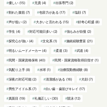
優しい
(15)
兄貴
(4)
出張専門
(2)
割れた腹筋
(7)
包容力がある
(17)
塩顔
(7)
声が低い
(2)
大きいと言われる
(15)
好奇心旺盛
(8)
学生
(4)
対応可能日多い
(2)
強もみが自慢
(2)
探究心が強い
(4)
文化系
(1)
施術経験豊富
(21)
明るいムードメーカー
(4)
柔道
(3)
武道
(4)
民間・国家資格保有
(40)
民間・国家資格取得目指す
(1)
気配り上手
(8)
水球
(1)
治療院勤務経験
(8)
深夜の対応可能
(2)
清潔感がある
(16)
犬顔
(7)
男性アイドル系
(7)
白い歯・歯並びキレイ
(17)
真面目
(19)
礼儀正しい
(30)
競泳
(12)