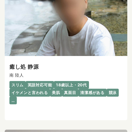
癒し処 静源
南 陸人
スリム
英語対応可能
18歳以上・20代
イケメンと言われる
美肌
真面目
清潔感がある
競泳
…