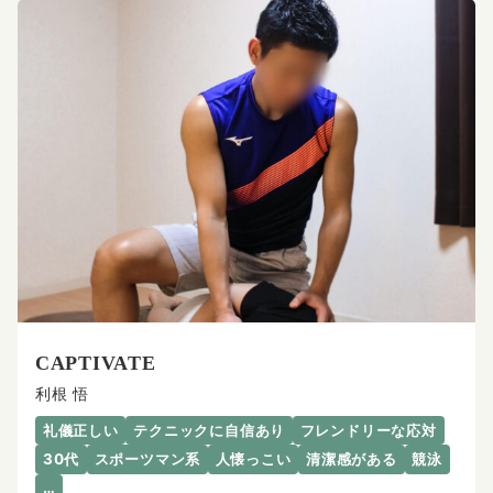
CAPTIVATE
利根 悟
礼儀正しい
テクニックに自信あり
フレンドリーな応対
30代
スポーツマン系
人懐っこい
清潔感がある
競泳
…