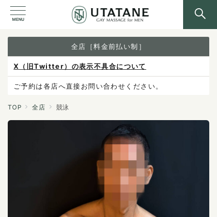
MENU
全店［料金前払い制］
X（旧Twitter）の表示不具合について
ご予約は各店へ直接お問い合わせください。
料金は当日施術前にお支払いください。
TOP
全店
競泳
感染症防止対策について
料金改定のお知らせ