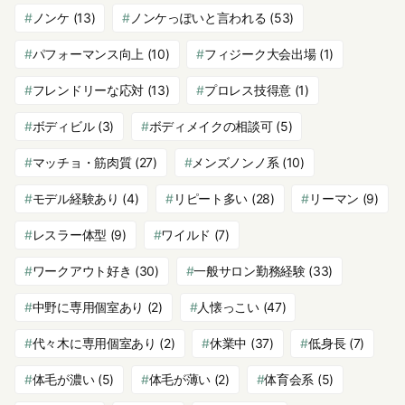
ノンケ
(13)
ノンケっぽいと言われる
(53)
パフォーマンス向上
(10)
フィジーク大会出場
(1)
フレンドリーな応対
(13)
プロレス技得意
(1)
ボディビル
(3)
ボディメイクの相談可
(5)
マッチョ・筋肉質
(27)
メンズノンノ系
(10)
モデル経験あり
(4)
リピート多い
(28)
リーマン
(9)
レスラー体型
(9)
ワイルド
(7)
ワークアウト好き
(30)
一般サロン勤務経験
(33)
中野に専用個室あり
(2)
人懐っこい
(47)
代々木に専用個室あり
(2)
休業中
(37)
低身長
(7)
体毛が濃い
(5)
体毛が薄い
(2)
体育会系
(5)