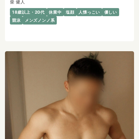
柴 健人
18歳以上・20代
休業中
塩顔
人懐っこい
優しい
競泳
メンズノンノ系