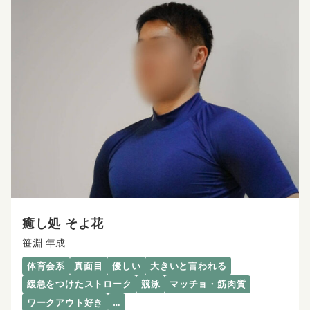
癒し処 そよ花
笹淵 年成
体育会系
真面目
優しい
大きいと言われる
緩急をつけたストローク
競泳
マッチョ・筋肉質
ワークアウト好き
…