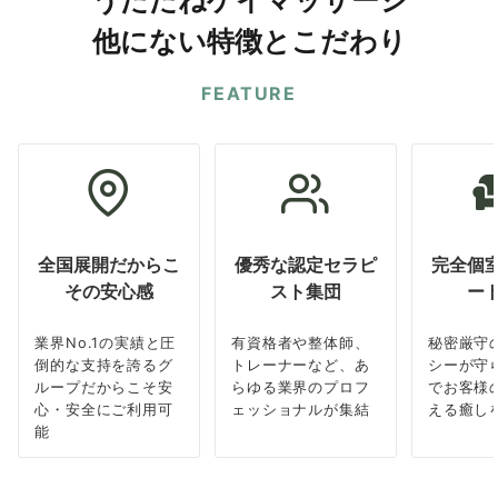
うたたねゲイマッサージ
他にない特徴とこだわり
FEATURE
全国展開だからこ
優秀な認定セラピ
完全個
その安心感
スト集団
ー
業界No.1の実績と圧
有資格者や整体師、
秘密厳守
倒的な支持を誇るグ
トレーナーなど、あ
シーが守
ループだからこそ安
らゆる業界のプロフ
でお客様
心・安全にご利用可
ェッショナルが集結
える癒し
能