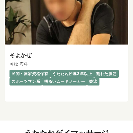
そよかぜ
岡松 海斗
民間・国家資格保有
うたたね所属3年以上
割れた腹筋
スポーツマン系
明るいムードメーカー
競泳