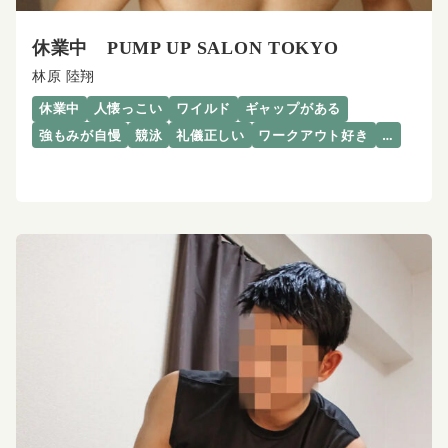
休業中 PUMP UP SALON TOKYO
林原 陸翔
休業中
人懐っこい
ワイルド
ギャップがある
強もみが自慢
競泳
礼儀正しい
ワークアウト好き
…