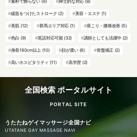
素朴で飾らない
(9)
紳士的な対応
(8)
緩急をつけたストローク
(2)
美容・エステ
(1)
美肌
(12)
群馬エリア対応
(1)
肩こり・腰痛改善
(5)
色白
(9)
英語対応可能
(32)
講師としても活躍中
(2)
身長180cm以上
(10)
顔が濃い
(6)
骨盤矯正
(2)
高いホスピタリティ
(11)
高学歴
(2)
全国検索 ポータルサイト
PORTAL SITE
うたたねゲイマッサージ全国ナビ
UTATANE GAY MASSAGE NAVI