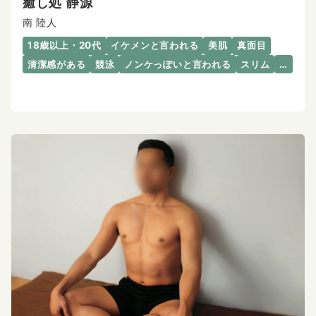
癒し処 静源
南 陸人
18歳以上・20代
イケメンと言われる
美肌
真面目
清潔感がある
競泳
ノンケっぽいと言われる
スリム
…