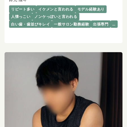
リピート多い
イケメンと言われる
モデル経験あり
人懐っこい
ノンケっぽいと言われる
白い歯・歯並びキレイ
一般サロン勤務経験
出張専門
…