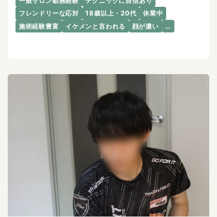
一般サロン勤務経験
テクニックに自信あり
フレンドリーな応対
18歳以上・20代
休業中
施術経験豊富
イケメンと言われる
顔が濃い
…