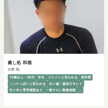
癒し処 和穏
日野 翔
18歳以上・20代
学生
イケメンと言われる
高学歴
ノンケっぽいと言われる
白い歯・歯並びキレイ
代々木に専用個室あり
一般サロン勤務経験
…