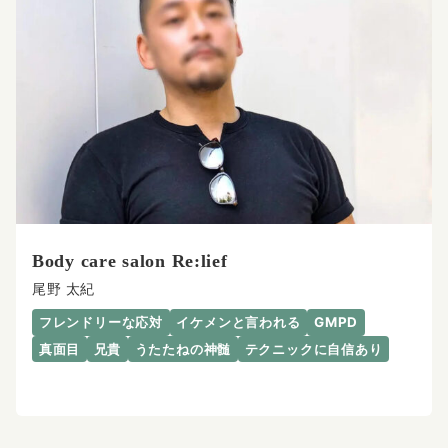
Body care salon Re:lief
尾野 太紀
フレンドリーな応対
イケメンと言われる
GMPD
真面目
兄貴
うたたねの神髄
テクニックに自信あり