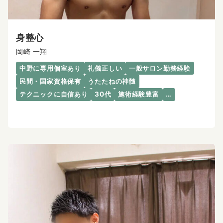
身整心
岡崎 一翔
中野に専用個室あり
礼儀正しい
一般サロン勤務経験
民間・国家資格保有
うたたねの神髄
テクニックに自信あり
30代
施術経験豊富
…