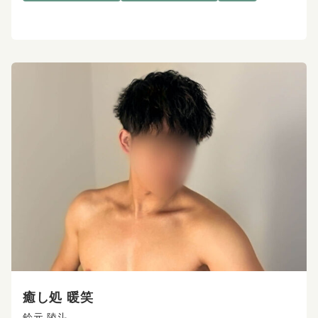
癒し処 暖笑
鈴元 陵斗