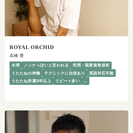
ROYAL ORCHID
高橋 豊
水球
ノンケっぽいと言われる
民間・国家資格保有
うたたねの神髄
テクニックに自信あり
英語対応可能
うたたね所属5年以上
リピート多い
…