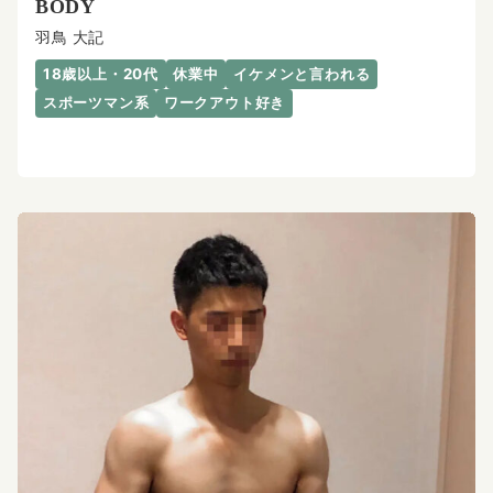
BODY
羽鳥 大記
18歳以上・20代
休業中
イケメンと言われる
スポーツマン系
ワークアウト好き