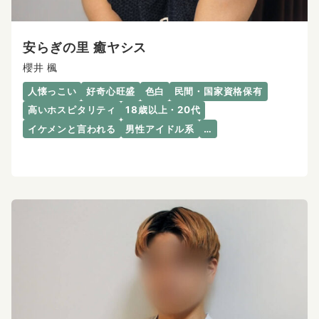
安らぎの里 癒ヤシス
櫻井 楓
人懐っこい
好奇心旺盛
色白
民間・国家資格保有
高いホスピタリティ
18歳以上・20代
イケメンと言われる
男性アイドル系
…