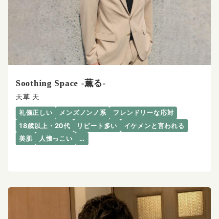
Soothing Space -薫る-
天草 天
礼儀正しい
メンズノンノ系
フレンドリーな応対
18歳以上・20代
リピート多い
イケメンと言われる
美肌
人懐っこい
…