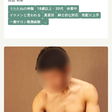
岡部 和希
うたたねの神髄
18歳以上・20代
休業中
イケメンと言われる
真面目
紳士的な対応
気配り上手
一般サロン勤務経験
…