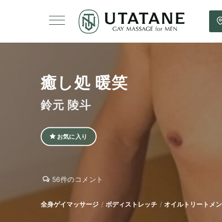
癒し処 暖笑
鈴元 陵斗
お気に入り
癒
癒
56件のコメント
し
し
処
処
全身ゲイマッサージ
ボディストレッチ
オイルトリートメン
暖
暖