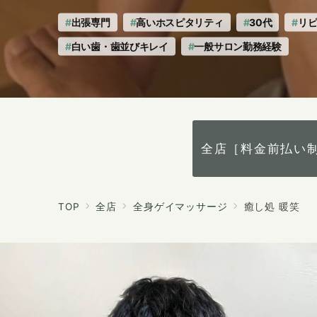
笑
笑
へ
出張専門
高いホスピタリティ
30代
リ
の
白い歯・歯並びキレイ
一般サロン勤務経験
全店［料金前払い
TOP
全店
全身ゲイマッサージ
癒し処 暖笑