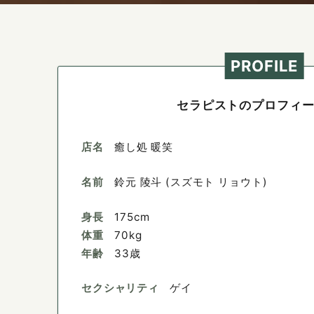
PROFILE
セラピストのプロフィ
店名
癒し処 暖笑
名前
鈴元 陵斗 (スズモト リョウト)
身長
175cm
体重
70kg
年齢
33歳
セクシャリティ
ゲイ