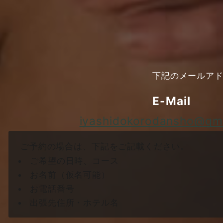
下記のメールア
E-Mail
iyashidokorodansho@gm
ご予約の場合は、下記をご記載ください。
ご希望の日時、コース
お名前（仮名可能）
お電話番号
出張先住所・ホテル名