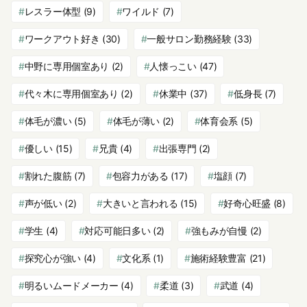
レスラー体型
(9)
ワイルド
(7)
ワークアウト好き
(30)
一般サロン勤務経験
(33)
中野に専用個室あり
(2)
人懐っこい
(47)
代々木に専用個室あり
(2)
休業中
(37)
低身長
(7)
体毛が濃い
(5)
体毛が薄い
(2)
体育会系
(5)
優しい
(15)
兄貴
(4)
出張専門
(2)
割れた腹筋
(7)
包容力がある
(17)
塩顔
(7)
声が低い
(2)
大きいと言われる
(15)
好奇心旺盛
(8)
学生
(4)
対応可能日多い
(2)
強もみが自慢
(2)
探究心が強い
(4)
文化系
(1)
施術経験豊富
(21)
明るいムードメーカー
(4)
柔道
(3)
武道
(4)