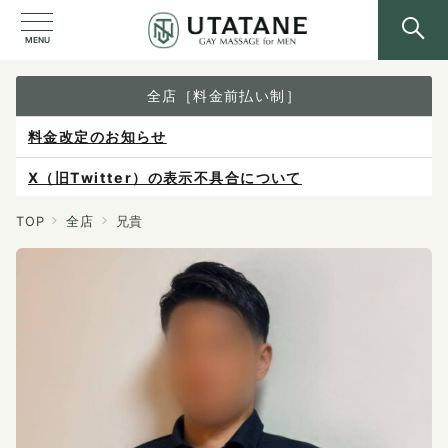
MENU
全店［料金前払い制］
X（旧Twitter）の表示不具合について
ご予約は各店へ直接お問い合わせください。
料金は当日施術前にお支払いください。
TOP
全店
兄貴
感染症防止対策について
料金改定のお知らせ