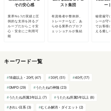
その安心感
スト集団
ー
業界No.1の実績と圧
有資格者や整体師、
秘密厳守
倒的な支持を誇るグ
トレーナーなど、あ
シーが守
ループだからこそ安
らゆる業界のプロフ
でお客様
心・安全にご利用可
ェッショナルが集結
える癒し
能
キーワード一覧
18歳以上・20代
(47)
30代
(51)
40代
(17)
GMPD
(29)
うたたねの神髄
(23)
うたたね所属3年以上
(7)
うたたね所属5年以上
(8)
きれい目系
(3)
むくみ解消・ダイエット
(2)