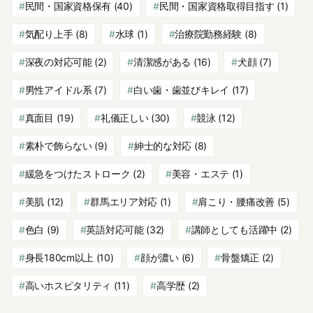
民間・国家資格保有
(40)
民間・国家資格取得目指す
(1)
気配り上手
(8)
水球
(1)
治療院勤務経験
(8)
深夜の対応可能
(2)
清潔感がある
(16)
犬顔
(7)
男性アイドル系
(7)
白い歯・歯並びキレイ
(17)
真面目
(19)
礼儀正しい
(30)
競泳
(12)
素朴で飾らない
(9)
紳士的な対応
(8)
緩急をつけたストローク
(2)
美容・エステ
(1)
美肌
(12)
群馬エリア対応
(1)
肩こり・腰痛改善
(5)
色白
(9)
英語対応可能
(32)
講師としても活躍中
(2)
身長180cm以上
(10)
顔が濃い
(6)
骨盤矯正
(2)
高いホスピタリティ
(11)
高学歴
(2)