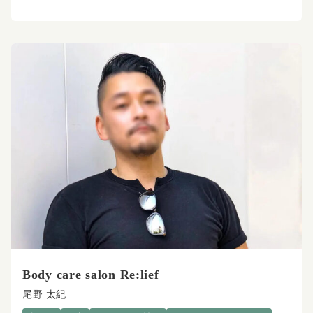
Body care salon Re:lief
尾野 太紀