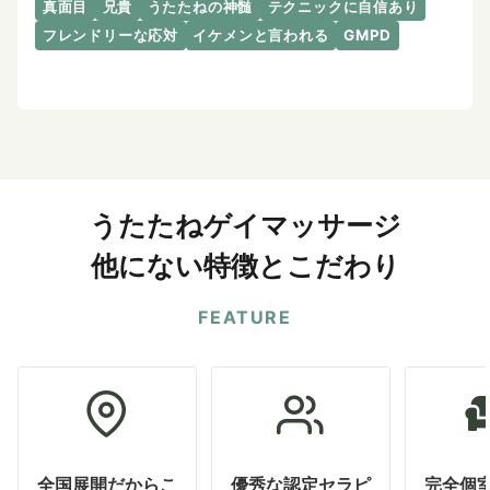
真面目
兄貴
うたたねの神髄
テクニックに自信あり
フレンドリーな応対
イケメンと言われる
GMPD
うたたねゲイマッサージ
他にない特徴とこだわり
FEATURE
全国展開だからこ
優秀な認定セラピ
完全個