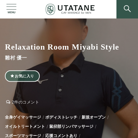
MENU
Relaxation Room Miyabi Style
雛村 優一
お気に入り
Relaxation
Relaxation
2件のコメント
Room
Room
Miyabi
Miyabi
全身ゲイマッサージ
ボディストレッチ
新規オープン
Style
Style
オイルトリートメント
鼠径部リンパマッサージ
へ
の
スポーツマッサージ
応援コメントあり