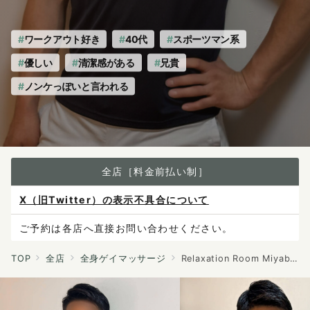
ワークアウト好き
40代
スポーツマン系
優しい
清潔感がある
兄貴
ノンケっぽいと言われる
全店［料金前払い制］
X（旧Twitter）の表示不具合について
ご予約は各店へ直接お問い合わせください。
料金は当日施術前にお支払いください。
TOP
全店
全身ゲイマッサージ
Relaxation Room Miyabi Style
感染症防止対策について