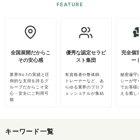
FEATURE
全国展開だからこ
優秀な認定セラピ
完全個
その安心感
スト集団
ー
業界No.1の実績と圧
有資格者や整体師、
秘密厳守
倒的な支持を誇るグ
トレーナーなど、あ
シーが守
ループだからこそ安
らゆる業界のプロフ
でお客様
心・安全にご利用可
ェッショナルが集結
える癒し
能
キーワード一覧