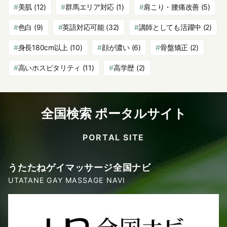
美肌
(12)
群馬エリア対応
(1)
肩こり・腰痛改善
(5)
色白
(9)
英語対応可能
(32)
講師としても活躍中
(2)
身長180cm以上
(10)
顔が濃い
(6)
骨盤矯正
(2)
高いホスピタリティ
(11)
高学歴
(2)
全国検索 ポータルサイト
PORTAL SITE
うたたねゲイマッサージ全国ナビ
UTATANE GAY MASSAGE NAVI