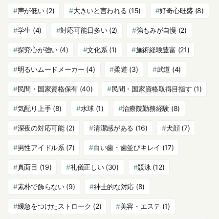
声が低い
(2)
大きいと言われる
(15)
好奇心旺盛
(8)
学生
(4)
対応可能日多い
(2)
強もみが自慢
(2)
探究心が強い
(4)
文化系
(1)
施術経験豊富
(21)
明るいムードメーカー
(4)
柔道
(3)
武道
(4)
民間・国家資格保有
(40)
民間・国家資格取得目指す
(1)
気配り上手
(8)
水球
(1)
治療院勤務経験
(8)
深夜の対応可能
(2)
清潔感がある
(16)
犬顔
(7)
男性アイドル系
(7)
白い歯・歯並びキレイ
(17)
真面目
(19)
礼儀正しい
(30)
競泳
(12)
素朴で飾らない
(9)
紳士的な対応
(8)
緩急をつけたストローク
(2)
美容・エステ
(1)