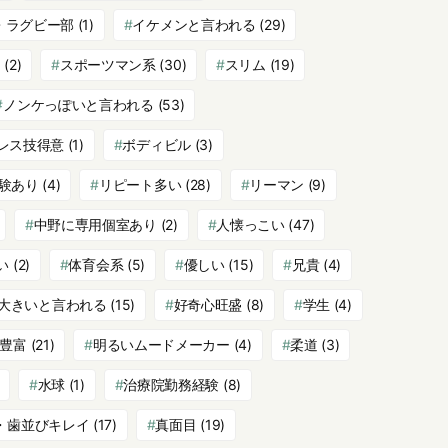
・ラグビー部
(1)
イケメンと言われる
(29)
ク
(2)
スポーツマン系
(30)
スリム
(19)
ノンケっぽいと言われる
(53)
レス技得意
(1)
ボディビル
(3)
験あり
(4)
リピート多い
(28)
リーマン
(9)
中野に専用個室あり
(2)
人懐っこい
(47)
い
(2)
体育会系
(5)
優しい
(15)
兄貴
(4)
大きいと言われる
(15)
好奇心旺盛
(8)
学生
(4)
豊富
(21)
明るいムードメーカー
(4)
柔道
(3)
水球
(1)
治療院勤務経験
(8)
・歯並びキレイ
(17)
真面目
(19)