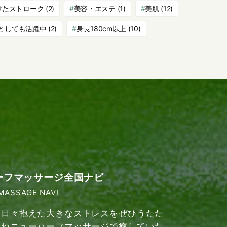
けたストローク
(2)
美容・エステ
(1)
美肌
(12)
としても活躍中
(2)
身長180cm以上
(10)
ーフマッサージ全国ナビ
MASSAGE NAVI
日々抱えた大きなストレスをぜひうたた
ねニューハーフマッサージで癒していた