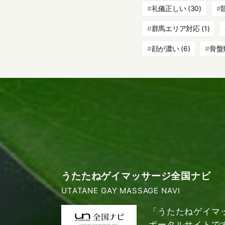
礼儀正しい
(30)
群馬エリア対応
(1)
顔が濃い
(6)
骨盤
うたたねゲイマッサージ全国ナビ
UTATANE GAY MASSAGE NAVI
「うたたねゲイマ
ポータルサイトで