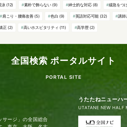
競泳
(12)
素朴で飾らない
(9)
紳士的な対応
(8)
緩急をつ
肩こり・腰痛改善
(5)
色白
(9)
英語対応可能
(32)
講師
矯正
(2)
高いホスピタリティ
(11)
高学歴
(2)
全国検索 ポータルサイト
PORTAL SITE
うたたねニューハ
UTATANE NEW HALF 
ッサージ」の全国総合
す。東京、大阪、名古