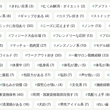
8)
きれい目系
(3)
むくみ解消・ダイエット
(2)
アメフト
ン系
(8)
ギャップがある
(4)
コスプレ好き
(1)
ストイッ
ニックに自信あり
(30)
ニーズに応えます
(2)
ノンケ
(13)
)
フィジーク大会出場
(1)
フレンドリーな応対
(13)
プロ
5)
マッチョ・筋肉質
(27)
メンズノンノ系
(10)
モデル経
ワイルド
(7)
ワークアウト好き
(30)
一般サロン勤務経験
(33)
2)
休業中
(37)
低身長
(7)
体毛が濃い
(5)
体毛が薄
た腹筋
(7)
包容力がある
(17)
塩顔
(7)
声が低い
(2)
強もみが自慢
(2)
探究心が強い
(4)
文化系
(1)
施術経験
家資格保有
(40)
民間・国家資格取得目指す
(1)
気配り上手
(8)
清潔感がある
(16)
犬顔
(7)
男性アイドル系
(7)
白い歯