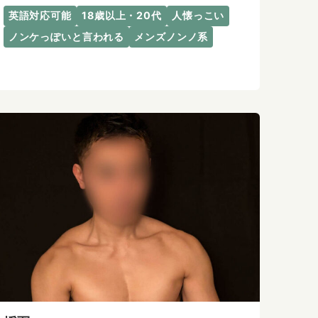
英語対応可能
18歳以上・20代
人懐っこい
ノンケっぽいと言われる
メンズノンノ系