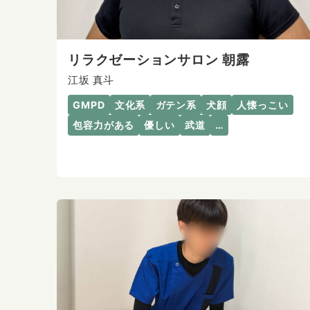
リラクゼーションサロン 朝露
江坂 真斗
GMPD
文化系
ガテン系
犬顔
人懐っこい
包容力がある
優しい
武道
…