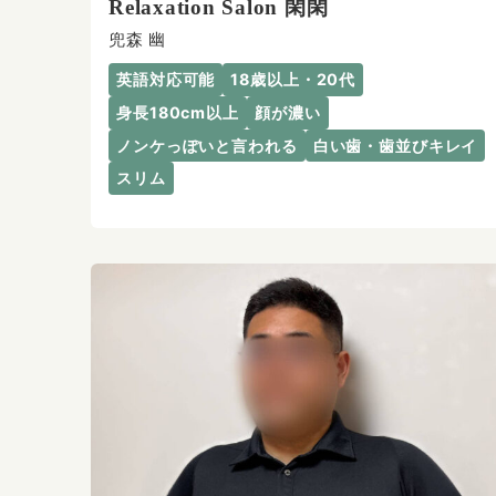
Relaxation Salon 閑閑
兜森 幽
英語対応可能
18歳以上・20代
身長180cm以上
顔が濃い
ノンケっぽいと言われる
白い歯・歯並びキレイ
スリム