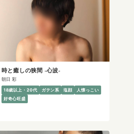
時と癒しの狭間 -心波-
朝日 彩
18歳以上・20代
ガテン系
塩顔
人懐っこい
好奇心旺盛