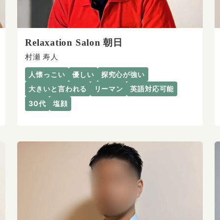
Relaxation Salon 朝日
村瀬 寿人
人懐っこい
優しい
探究心が強い
大きいと言われる
リーマン
英語対応可能
30代
塩顔