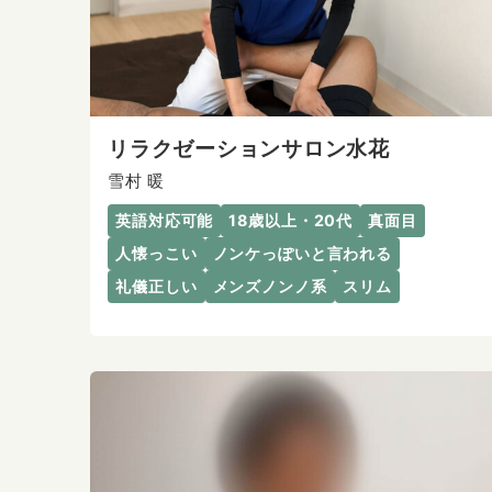
リラクゼーションサロン水花
雪村 暖
英語対応可能
18歳以上・20代
真面目
人懐っこい
ノンケっぽいと言われる
礼儀正しい
メンズノンノ系
スリム