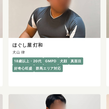
ほぐし屋 灯和
犬山 律
18歳以上・20代
GMPD
犬顔
真面目
好奇心旺盛
群馬エリア対応