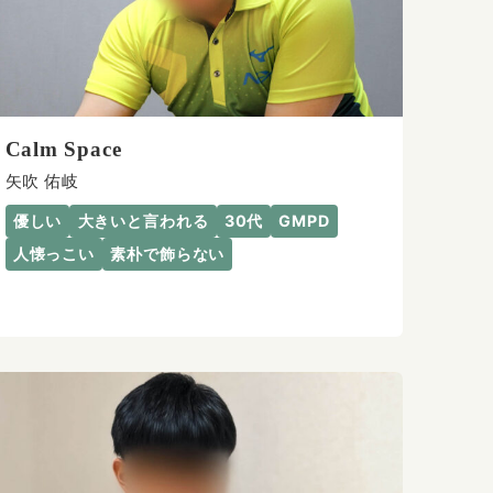
Calm Space
矢吹 佑岐
優しい
大きいと言われる
30代
GMPD
人懐っこい
素朴で飾らない