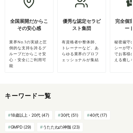
全国展開だからこ
優秀な認定セラピ
完全個
その安心感
スト集団
ー
業界No.1の実績と圧
有資格者や整体師、
秘密厳守
倒的な支持を誇るグ
トレーナーなど、あ
シーが守
ループだからこそ安
らゆる業界のプロフ
でお客様
心・安全にご利用可
ェッショナルが集結
える癒し
能
キーワード一覧
18歳以上・20代
(47)
30代
(51)
40代
(17)
GMPD
(29)
うたたねの神髄
(23)