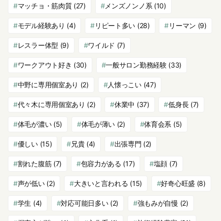
マッチョ・筋肉質
(27)
メンズノンノ系
(10)
モデル経験あり
(4)
リピート多い
(28)
リーマン
(9)
レスラー体型
(9)
ワイルド
(7)
ワークアウト好き
(30)
一般サロン勤務経験
(33)
中野に専用個室あり
(2)
人懐っこい
(47)
代々木に専用個室あり
(2)
休業中
(37)
低身長
(7)
体毛が濃い
(5)
体毛が薄い
(2)
体育会系
(5)
優しい
(15)
兄貴
(4)
出張専門
(2)
割れた腹筋
(7)
包容力がある
(17)
塩顔
(7)
声が低い
(2)
大きいと言われる
(15)
好奇心旺盛
(8)
学生
(4)
対応可能日多い
(2)
強もみが自慢
(2)