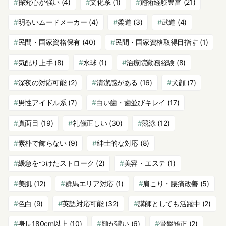
探究心が強い
(4)
文化系
(1)
施術経験豊富
(21)
明るいムードメーカー
(4)
柔道
(3)
武道
(4)
民間・国家資格保有
(40)
民間・国家資格取得目指す
(1)
気配り上手
(8)
水球
(1)
治療院勤務経験
(8)
深夜の対応可能
(2)
清潔感がある
(16)
犬顔
(7)
男性アイドル系
(7)
白い歯・歯並びキレイ
(17)
真面目
(19)
礼儀正しい
(30)
競泳
(12)
素朴で飾らない
(9)
紳士的な対応
(8)
緩急をつけたストローク
(2)
美容・エステ
(1)
美肌
(12)
群馬エリア対応
(1)
肩こり・腰痛改善
(5)
色白
(9)
英語対応可能
(32)
講師としても活躍中
(2)
身長180cm以上
(10)
顔が濃い
(6)
骨盤矯正
(2)