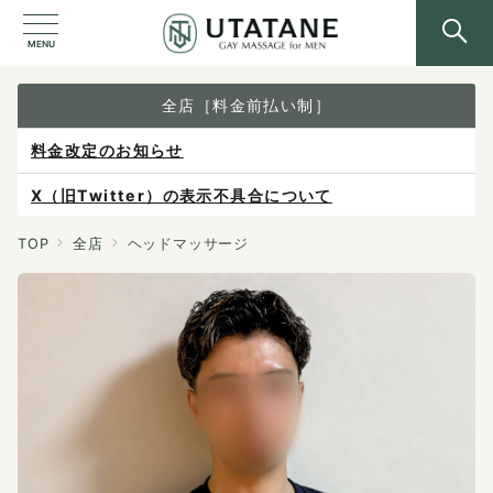
MENU
全店［料金前払い制］
X（旧Twitter）の表示不具合について
ご予約は各店へ直接お問い合わせください。
料金は当日施術前にお支払いください。
TOP
全店
ヘッドマッサージ
感染症防止対策について
料金改定のお知らせ