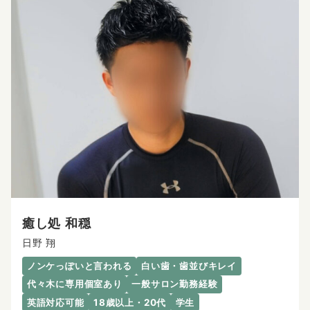
癒し処 和穏
日野 翔
ノンケっぽいと言われる
白い歯・歯並びキレイ
代々木に専用個室あり
一般サロン勤務経験
英語対応可能
18歳以上・20代
学生