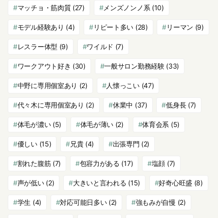
マッチョ・筋肉質
(27)
メンズノンノ系
(10)
モデル経験あり
(4)
リピート多い
(28)
リーマン
(9)
レスラー体型
(9)
ワイルド
(7)
ワークアウト好き
(30)
一般サロン勤務経験
(33)
中野に専用個室あり
(2)
人懐っこい
(47)
代々木に専用個室あり
(2)
休業中
(37)
低身長
(7)
体毛が濃い
(5)
体毛が薄い
(2)
体育会系
(5)
優しい
(15)
兄貴
(4)
出張専門
(2)
割れた腹筋
(7)
包容力がある
(17)
塩顔
(7)
声が低い
(2)
大きいと言われる
(15)
好奇心旺盛
(8)
学生
(4)
対応可能日多い
(2)
強もみが自慢
(2)