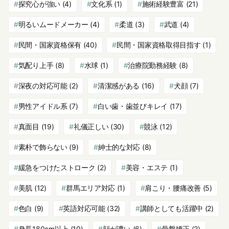
探究心が強い
(4)
文化系
(1)
施術経験豊富
(21)
明るいムードメーカー
(4)
柔道
(3)
武道
(4)
民間・国家資格保有
(40)
民間・国家資格取得目指す
(1)
気配り上手
(8)
水球
(1)
治療院勤務経験
(8)
深夜の対応可能
(2)
清潔感がある
(16)
犬顔
(7)
男性アイドル系
(7)
白い歯・歯並びキレイ
(17)
真面目
(19)
礼儀正しい
(30)
競泳
(12)
素朴で飾らない
(9)
紳士的な対応
(8)
緩急をつけたストローク
(2)
美容・エステ
(1)
美肌
(12)
群馬エリア対応
(1)
肩こり・腰痛改善
(5)
色白
(9)
英語対応可能
(32)
講師としても活躍中
(2)
身長180cm以上
(10)
顔が濃い
(6)
骨盤矯正
(2)