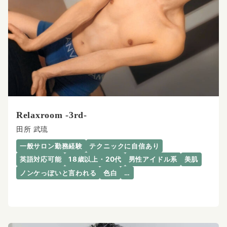
Relaxroom -3rd-
田所 武琉
一般サロン勤務経験
テクニックに自信あり
英語対応可能
18歳以上・20代
男性アイドル系
美肌
ノンケっぽいと言われる
色白
…