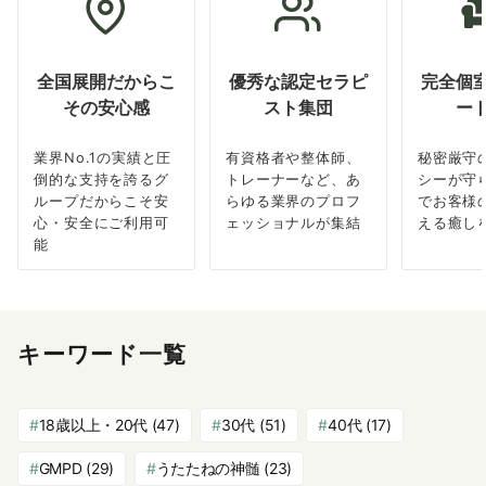
全国展開だからこ
優秀な認定セラピ
完全個
その安心感
スト集団
ー
業界No.1の実績と圧
有資格者や整体師、
秘密厳守
倒的な支持を誇るグ
トレーナーなど、あ
シーが守
ループだからこそ安
らゆる業界のプロフ
でお客様
心・安全にご利用可
ェッショナルが集結
える癒し
能
キーワード一覧
18歳以上・20代
(47)
30代
(51)
40代
(17)
GMPD
(29)
うたたねの神髄
(23)