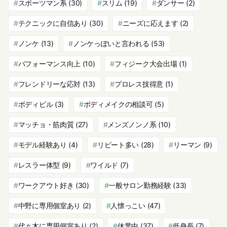
スポーツマン系
(30)
スリム
(19)
ダンサー
(2)
テクニックに自信あり
(30)
ニーズに応えます
(2)
ノンケ
(13)
ノンケっぽいと言われる
(53)
パフォーマンス向上
(10)
フィジーク大会出場
(1)
フレンドリーな応対
(13)
プロレス技得意
(1)
ボディビル
(3)
ボディメイクの相談可
(5)
マッチョ・筋肉質
(27)
メンズノンノ系
(10)
モデル経験あり
(4)
リピート多い
(28)
リーマン
(9)
レスラー体型
(9)
ワイルド
(7)
ワークアウト好き
(30)
一般サロン勤務経験
(33)
中野に専用個室あり
(2)
人懐っこい
(47)
代々木に専用個室あり
(2)
休業中
(37)
低身長
(7)