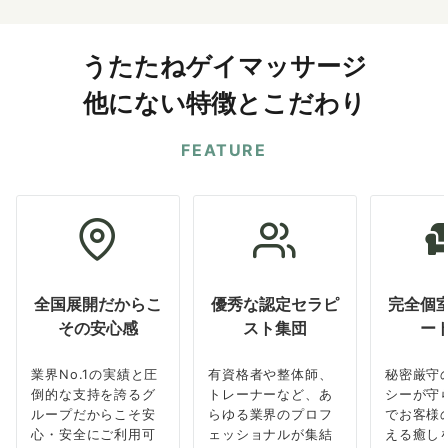
うたたねゲイマッサージ
他にない特徴とこだわり
FEATURE
全国展開だからこ
優秀な認定セラピ
完全個
その安心感
スト集団
ー
業界No.1の実績と圧
有資格者や整体師、
秘密厳守
倒的な支持を誇るグ
トレーナーなど、あ
シーが守
ループだからこそ安
らゆる業界のプロフ
でお客様
心・安全にご利用可
ェッショナルが集結
える癒し