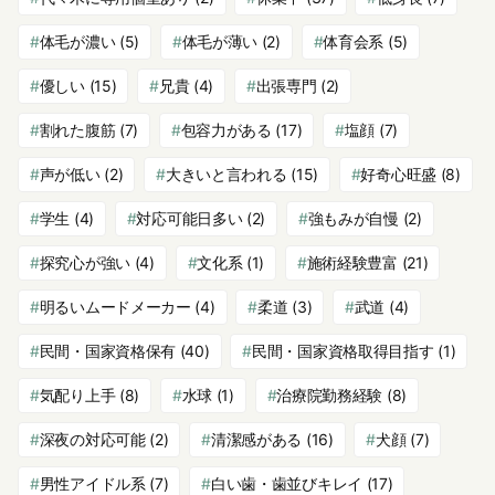
体毛が濃い
(5)
体毛が薄い
(2)
体育会系
(5)
優しい
(15)
兄貴
(4)
出張専門
(2)
割れた腹筋
(7)
包容力がある
(17)
塩顔
(7)
声が低い
(2)
大きいと言われる
(15)
好奇心旺盛
(8)
学生
(4)
対応可能日多い
(2)
強もみが自慢
(2)
探究心が強い
(4)
文化系
(1)
施術経験豊富
(21)
明るいムードメーカー
(4)
柔道
(3)
武道
(4)
民間・国家資格保有
(40)
民間・国家資格取得目指す
(1)
気配り上手
(8)
水球
(1)
治療院勤務経験
(8)
深夜の対応可能
(2)
清潔感がある
(16)
犬顔
(7)
男性アイドル系
(7)
白い歯・歯並びキレイ
(17)