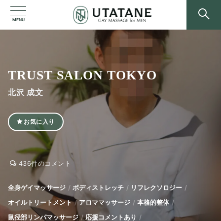
MENU
TRUST SALON TOKYO
北沢 成文
お気に入り
TRUST
TRUST
436件のコメント
SALON
SALON
TOKYO
TOKYO
全身ゲイマッサージ
ボディストレッチ
リフレクソロジー
へ
オイルトリートメント
アロママッサージ
本格的整体
の
鼠径部リンパマッサージ
応援コメントあり