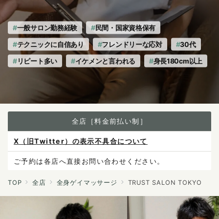
一般サロン勤務経験
民間・国家資格保有
テクニックに自信あり
フレンドリーな応対
30代
リピート多い
イケメンと言われる
身長180cm以上
全店［料金前払い制］
X（旧Twitter）の表示不具合について
ご予約は各店へ直接お問い合わせください。
料金は当日施術前にお支払いください。
TOP
全店
全身ゲイマッサージ
TRUST SALON TOKYO
感染症防止対策について