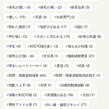
体毛が濃い
(5)
体毛が薄い
(2)
体育会系
(5)
優しい
(15)
兄貴
(4)
出張専門
(2)
割れた腹筋
(7)
包容力がある
(17)
塩顔
(7)
声が低い
(2)
大きいと言われる
(15)
好奇心旺盛
(8)
学生
(4)
対応可能日多い
(2)
強もみが自慢
(2)
探究心が強い
(4)
文化系
(1)
施術経験豊富
(21)
明るいムードメーカー
(4)
柔道
(3)
武道
(4)
民間・国家資格保有
(40)
民間・国家資格取得目指す
(1)
気配り上手
(8)
水球
(1)
治療院勤務経験
(8)
深夜の対応可能
(2)
清潔感がある
(16)
犬顔
(7)
男性アイドル系
(7)
白い歯・歯並びキレイ
(17)