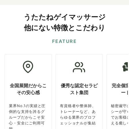
うたたねゲイマッサージ
他にない特徴とこだわり
FEATURE
全国展開だからこ
優秀な認定セラピ
完全個
その安心感
スト集団
ー
業界No.1の実績と圧
有資格者や整体師、
秘密厳守
倒的な支持を誇るグ
トレーナーなど、あ
シーが守
ループだからこそ安
らゆる業界のプロフ
でお客様
心・安全にご利用可
ェッショナルが集結
える癒し
能