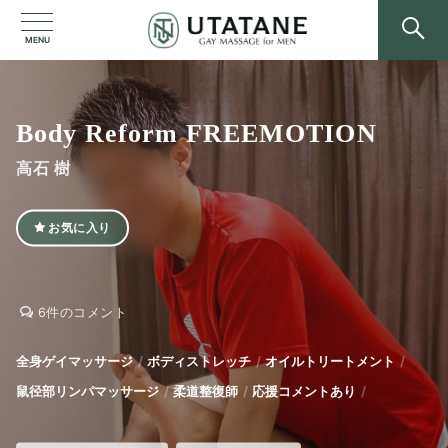
MENU
Body Reform FREEMOTION
高石 樹
お気に入り
Body
Body
6件のコメント
Reform
Reform
FREEMOTION
FREEMOTION
全身ゲイマッサージ
ボディストレッチ
オイルトリートメント
へ
鼠径部リンパマッサージ
柔道整復師
応援コメントあり
の