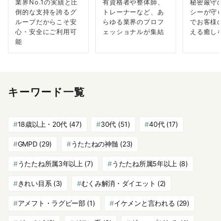
業界No.1の実績と圧
有資格者や整体師、
秘密厳守
倒的な支持を誇るグ
トレーナーなど、あ
シーが守
ループだからこそ安
らゆる業界のプロフ
でお客様
心・安全にご利用可
ェッショナルが集結
える癒し
能
キーワード一覧
18歳以上・20代
(47)
30代
(51)
40代
(17)
GMPD
(29)
うたたねの神髄
(23)
うたたね所属3年以上
(7)
うたたね所属5年以上
(8)
きれい目系
(3)
むくみ解消・ダイエット
(2)
アメフト・ラグビー部
(1)
イケメンと言われる
(29)