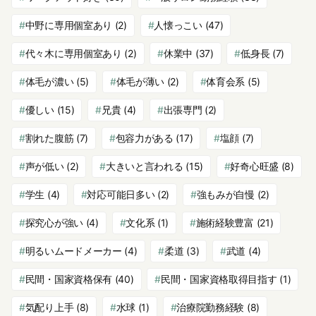
中野に専用個室あり
(2)
人懐っこい
(47)
代々木に専用個室あり
(2)
休業中
(37)
低身長
(7)
体毛が濃い
(5)
体毛が薄い
(2)
体育会系
(5)
優しい
(15)
兄貴
(4)
出張専門
(2)
割れた腹筋
(7)
包容力がある
(17)
塩顔
(7)
声が低い
(2)
大きいと言われる
(15)
好奇心旺盛
(8)
学生
(4)
対応可能日多い
(2)
強もみが自慢
(2)
探究心が強い
(4)
文化系
(1)
施術経験豊富
(21)
明るいムードメーカー
(4)
柔道
(3)
武道
(4)
民間・国家資格保有
(40)
民間・国家資格取得目指す
(1)
気配り上手
(8)
水球
(1)
治療院勤務経験
(8)