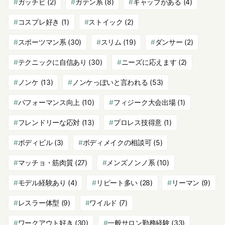
ガッチビ
(2)
ガテン系
(8)
ギャップがある
(4)
コスプレ好き
(1)
ストイック
(2)
スポーツマン系
(30)
スリム
(19)
ダンサー
(2)
テクニックに自信あり
(30)
ニーズに応えます
(2)
ノンケ
(13)
ノンケっぽいと言われる
(53)
パフォーマンス向上
(10)
フィジーク大会出場
(1)
フレンドリーな応対
(13)
プロレス技得意
(1)
ボディビル
(3)
ボディメイクの相談可
(5)
マッチョ・筋肉質
(27)
メンズノンノ系
(10)
モデル経験あり
(4)
リピート多い
(28)
リーマン
(9)
レスラー体型
(9)
ワイルド
(7)
ワークアウト好き
(30)
一般サロン勤務経験
(33)