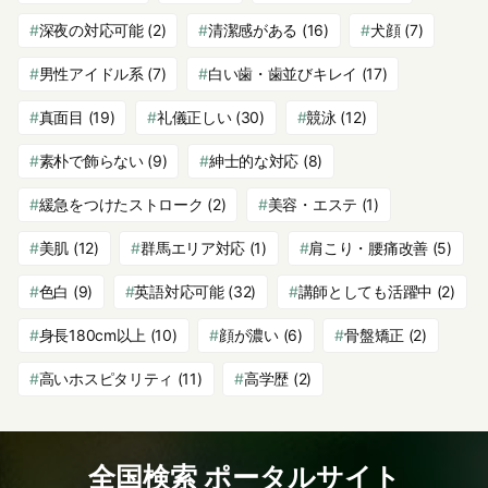
深夜の対応可能
(2)
清潔感がある
(16)
犬顔
(7)
男性アイドル系
(7)
白い歯・歯並びキレイ
(17)
真面目
(19)
礼儀正しい
(30)
競泳
(12)
素朴で飾らない
(9)
紳士的な対応
(8)
緩急をつけたストローク
(2)
美容・エステ
(1)
美肌
(12)
群馬エリア対応
(1)
肩こり・腰痛改善
(5)
色白
(9)
英語対応可能
(32)
講師としても活躍中
(2)
身長180cm以上
(10)
顔が濃い
(6)
骨盤矯正
(2)
高いホスピタリティ
(11)
高学歴
(2)
全国検索 ポータルサイト