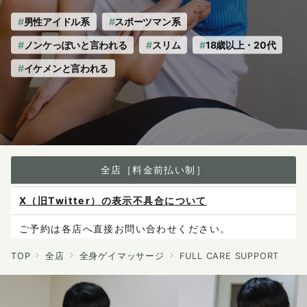
男性アイドル系
スポーツマン系
ノンケっぽいと言われる
スリム
18歳以上・20代
イケメンと言われる
全店［料金前払い制］
X（旧Twitter）の表示不具合について
ご予約は各店へ直接お問い合わせください。
料金は当日施術前にお支払いください。
TOP
全店
全身ゲイマッサージ
FULL CARE SUPPORT
感染症防止対策について