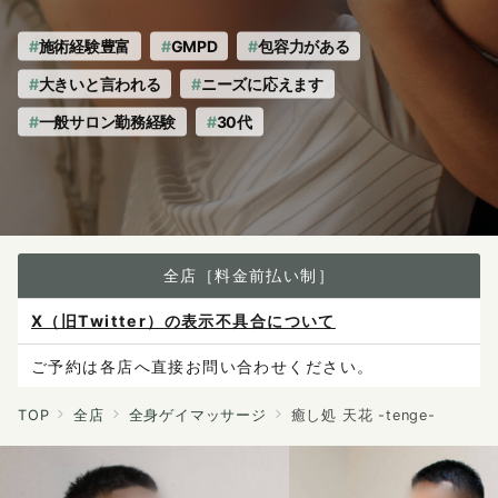
tenge-
tenge-
へ
施術経験豊富
GMPD
包容力がある
の
大きいと言われる
ニーズに応えます
一般サロン勤務経験
30代
全店［料金前払い制］
X（旧Twitter）の表示不具合について
ご予約は各店へ直接お問い合わせください。
料金は当日施術前にお支払いください。
TOP
全店
全身ゲイマッサージ
癒し処 天花 -tenge-
感染症防止対策について