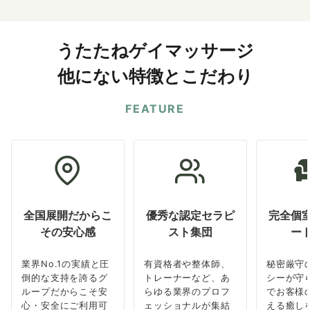
うたたねゲイマッサージ
他にない特徴とこだわり
FEATURE
全国展開だからこ
優秀な認定セラピ
完全個
その安心感
スト集団
ー
業界No.1の実績と圧
有資格者や整体師、
秘密厳守
倒的な支持を誇るグ
トレーナーなど、あ
シーが守
ループだからこそ安
らゆる業界のプロフ
でお客様
心・安全にご利用可
ェッショナルが集結
える癒し