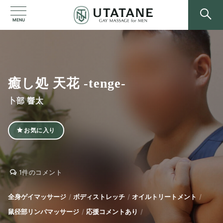
MENU
癒し処 天花 -tenge-
卜部 響太
お気に入り
癒
癒
1件のコメント
し
し
処
処
全身ゲイマッサージ
ボディストレッチ
オイルトリートメント
天
天
鼠径部リンパマッサージ
応援コメントあり
花
花
-
-