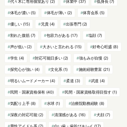
代々木に専用個室あり
(2)
休業中
(37)
低身長
(7)
体毛が濃い
(5)
体毛が薄い
(2)
体育会系
(5)
優しい
(15)
兄貴
(4)
出張専門
(2)
割れた腹筋
(7)
包容力がある
(17)
塩顔
(7)
声が低い
(2)
大きいと言われる
(15)
好奇心旺盛
(8)
学生
(4)
対応可能日多い
(2)
強もみが自慢
(2)
探究心が強い
(4)
文化系
(1)
施術経験豊富
(21)
明るいムードメーカー
(4)
柔道
(3)
武道
(4)
民間・国家資格保有
(40)
民間・国家資格取得目指す
(1)
気配り上手
(8)
水球
(1)
治療院勤務経験
(8)
深夜の対応可能
(2)
清潔感がある
(16)
犬顔
(7)
男性アイドル系
(7)
白い歯・歯並びキレイ
(17)