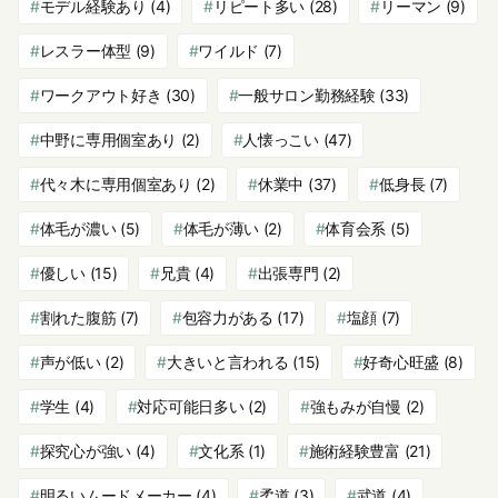
モデル経験あり
(4)
リピート多い
(28)
リーマン
(9)
レスラー体型
(9)
ワイルド
(7)
ワークアウト好き
(30)
一般サロン勤務経験
(33)
中野に専用個室あり
(2)
人懐っこい
(47)
代々木に専用個室あり
(2)
休業中
(37)
低身長
(7)
体毛が濃い
(5)
体毛が薄い
(2)
体育会系
(5)
優しい
(15)
兄貴
(4)
出張専門
(2)
割れた腹筋
(7)
包容力がある
(17)
塩顔
(7)
声が低い
(2)
大きいと言われる
(15)
好奇心旺盛
(8)
学生
(4)
対応可能日多い
(2)
強もみが自慢
(2)
探究心が強い
(4)
文化系
(1)
施術経験豊富
(21)
明るいムードメーカー
(4)
柔道
(3)
武道
(4)