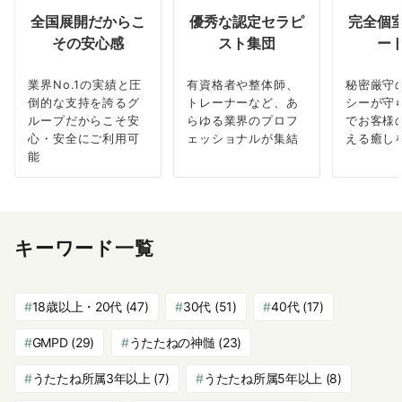
全国展開だからこ
優秀な認定セラピ
完全個
その安心感
スト集団
ー
業界No.1の実績と圧
有資格者や整体師、
秘密厳守
倒的な支持を誇るグ
トレーナーなど、あ
シーが守
ループだからこそ安
らゆる業界のプロフ
でお客様
心・安全にご利用可
ェッショナルが集結
える癒し
能
キーワード一覧
18歳以上・20代
(47)
30代
(51)
40代
(17)
GMPD
(29)
うたたねの神髄
(23)
うたたね所属3年以上
(7)
うたたね所属5年以上
(8)