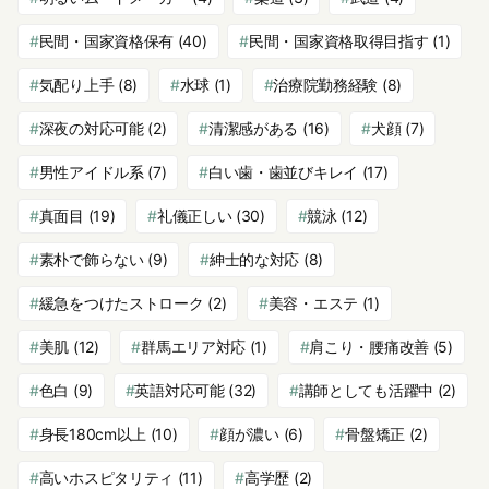
民間・国家資格保有
(40)
民間・国家資格取得目指す
(1)
気配り上手
(8)
水球
(1)
治療院勤務経験
(8)
深夜の対応可能
(2)
清潔感がある
(16)
犬顔
(7)
男性アイドル系
(7)
白い歯・歯並びキレイ
(17)
真面目
(19)
礼儀正しい
(30)
競泳
(12)
素朴で飾らない
(9)
紳士的な対応
(8)
緩急をつけたストローク
(2)
美容・エステ
(1)
美肌
(12)
群馬エリア対応
(1)
肩こり・腰痛改善
(5)
色白
(9)
英語対応可能
(32)
講師としても活躍中
(2)
身長180cm以上
(10)
顔が濃い
(6)
骨盤矯正
(2)
高いホスピタリティ
(11)
高学歴
(2)