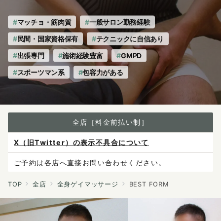
マッチョ・筋肉質
一般サロン勤務経験
民間・国家資格保有
テクニックに自信あり
出張専門
施術経験豊富
GMPD
スポーツマン系
包容力がある
全店［料金前払い制］
X（旧Twitter）の表示不具合について
ご予約は各店へ直接お問い合わせください。
料金は当日施術前にお支払いください。
TOP
全店
全身ゲイマッサージ
BEST FORM
感染症防止対策について