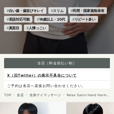
白い歯・歯並びキレイ
スリム
民間・国家資格保有
英語対応可能
18歳以上・20代
リピート多い
真面目
人懐っこい
全店［料金前払い制］
X（旧Twitter）の表示不具合について
ご予約は各店へ直接お問い合わせください。
料金は当日施術前にお支払いください。
TOP
全店
全身ゲイマッサージ
Relax Salon Hand Harmony
感染症防止対策について