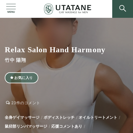
MENU
Relax Salon Hand Harmony
竹中 陽翔
お気に入り
Relax
Relax
23件のコメント
Salon
Salon
Hand
Hand
全身ゲイマッサージ
ボディストレッチ
オイルトリートメント
Harmony
Harmony
鼠径部リンパマッサージ
応援コメントあり
へ
の