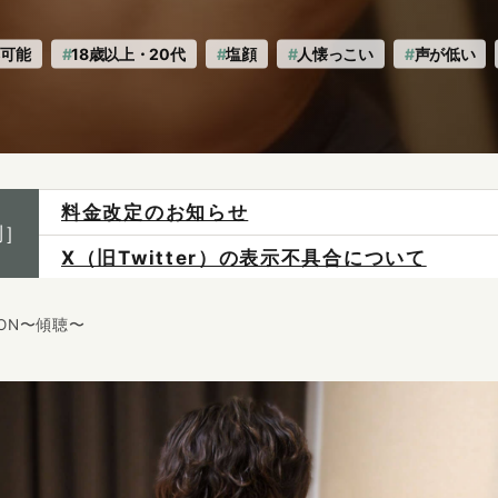
応可能
18歳以上・20代
塩顔
人懐っこい
声が低い
X（旧Twitter）の表示不具合について
制］
ご予約は各店へ直接お問い合わせください。
料金は当日施術前にお支払いください。
ALON〜傾聴〜
感染症防止対策について
料金改定のお知らせ