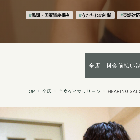
へ
の
民間・国家資格保有
うたたねの神髄
英語対
全店［料金前払い
TOP
全店
全身ゲイマッサージ
HEARING S