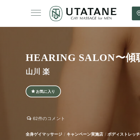
HEARING SALON〜
山川 楽
お気に入り
HEARING
HEARING
62件のコメント
SALON〜
SALON〜
傾
傾
全身ゲイマッサージ
キャンペーン実施店
ボディストレッチ
聴〜
聴〜