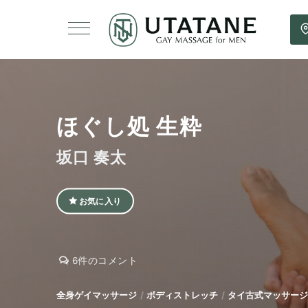
ほぐし処 生粋
坂口 奏太
お気に入り
ほ
ほ
6件のコメント
ぐ
ぐ
し
し
全身ゲイマッサージ
ボディストレッチ
タイ古式マッサージ
処
処