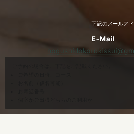
下記のメールア
E-Mail
hogushidokorokissui@gm
ご予約の場合は、下記をご記載ください。
ご希望の日時、コース
お名前（仮名可能）
お電話番号
個室かご出張どちらのご利用か