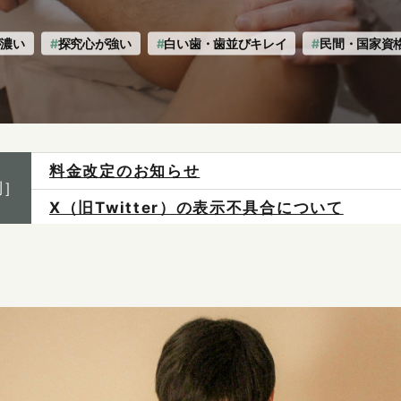
が濃い
探究心が強い
白い歯・歯並びキレイ
民間・国家資
X（旧Twitter）の表示不具合について
制］
ご予約は各店へ直接お問い合わせください。
料金は当日施術前にお支払いください。
感染症防止対策について
料金改定のお知らせ