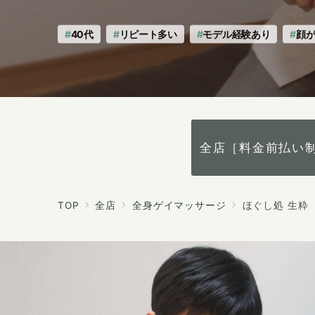
生
生
粋
粋
40代
リピート多い
モデル経験あり
顔
へ
の
全店［料金前払い
TOP
全店
全身ゲイマッサージ
ほぐし処 生粋