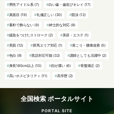
男性アイドル系
(7)
白い歯・歯並びキレイ
(17)
真面目
(19)
礼儀正しい
(30)
競泳
(12)
素朴で飾らない
(9)
紳士的な対応
(8)
緩急をつけたストローク
(2)
美容・エステ
(1)
美肌
(12)
群馬エリア対応
(1)
肩こり・腰痛改善
(5)
色白
(9)
英語対応可能
(32)
講師としても活躍中
(2)
身長180cm以上
(10)
顔が濃い
(6)
骨盤矯正
(2)
高いホスピタリティ
(11)
高学歴
(2)
全国検索 ポータルサイト
PORTAL SITE