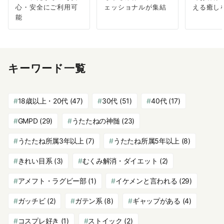
心・安全にご利用可
ェッショナルが集結
える癒し
能
キーワード一覧
18歳以上・20代
(47)
30代
(51)
40代
(17)
GMPD
(29)
うたたねの神髄
(23)
うたたね所属3年以上
(7)
うたたね所属5年以上
(8)
きれい目系
(3)
むくみ解消・ダイエット
(2)
アメフト・ラグビー部
(1)
イケメンと言われる
(29)
ガッチビ
(2)
ガテン系
(8)
ギャップがある
(4)
コスプレ好き
(1)
ストイック
(2)