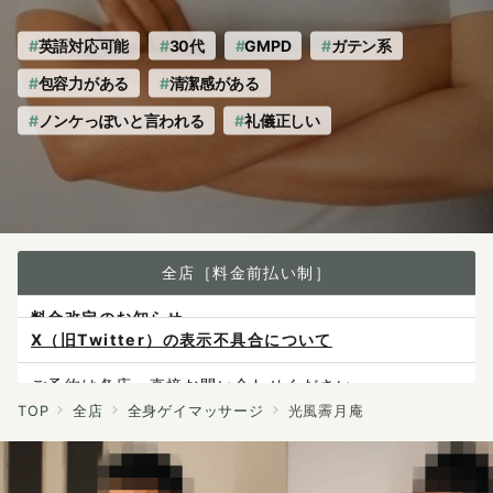
の
英語対応可能
30代
GMPD
ガテン系
包容力がある
清潔感がある
ノンケっぽいと言われる
礼儀正しい
全店［料金前払い制］
X（旧Twitter）の表示不具合について
ご予約は各店へ直接お問い合わせください。
料金は当日施術前にお支払いください。
TOP
全店
全身ゲイマッサージ
光風霽月庵
感染症防止対策について