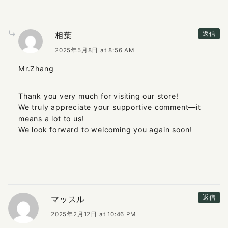
相葉
返信
2025年5月8日 at 8:56 AM
Mr.Zhang
Thank you very much for visiting our store!
We truly appreciate your supportive comment—it
means a lot to us!
We look forward to welcoming you again soon!
マッスル
返信
2025年2月12日 at 10:46 PM