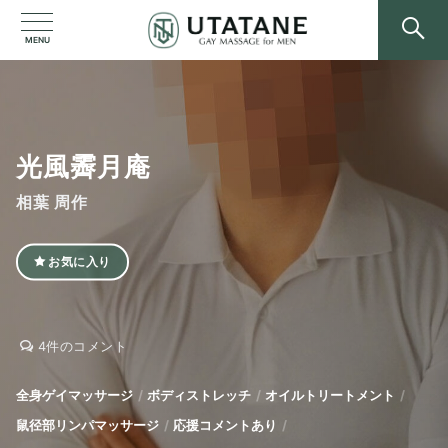
MENU
光風霽月庵
相葉 周作
お気に入り
光
光
4件のコメント
風
風
霽
霽
全身ゲイマッサージ
ボディストレッチ
オイルトリートメント
月
月
鼠径部リンパマッサージ
応援コメントあり
庵
庵
へ