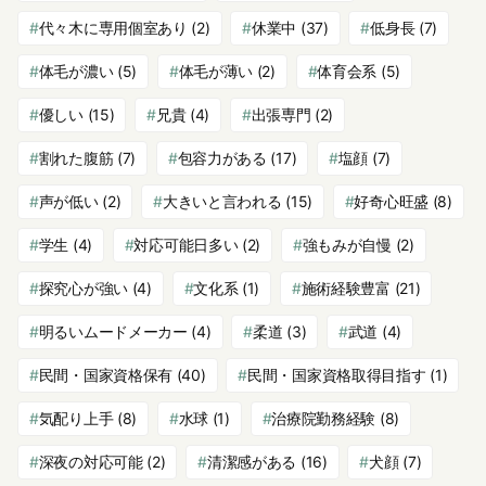
代々木に専用個室あり
(2)
休業中
(37)
低身長
(7)
体毛が濃い
(5)
体毛が薄い
(2)
体育会系
(5)
優しい
(15)
兄貴
(4)
出張専門
(2)
割れた腹筋
(7)
包容力がある
(17)
塩顔
(7)
声が低い
(2)
大きいと言われる
(15)
好奇心旺盛
(8)
学生
(4)
対応可能日多い
(2)
強もみが自慢
(2)
探究心が強い
(4)
文化系
(1)
施術経験豊富
(21)
明るいムードメーカー
(4)
柔道
(3)
武道
(4)
民間・国家資格保有
(40)
民間・国家資格取得目指す
(1)
気配り上手
(8)
水球
(1)
治療院勤務経験
(8)
深夜の対応可能
(2)
清潔感がある
(16)
犬顔
(7)