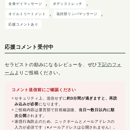
, 
, 
全身ゲイマッサージ
ボディストレッチ
, 
, 
オイルトリートメント
鼠径部リンパマッサージ
応援コメントあり
応援コメント受付中
セラピストの励みになるレビューを、ぜひ
下記のフォ
ーム
よりご投稿ください。
コメント送信前にご確認ください
セキュリティ上、送信せずに
約3分間が過ぎますと、再読
み込みが必要
になります。
ご投稿内容は運営部で目視確認後、
当日〜数日以内に順
次公開
されます。
迷惑行為防止のため、ニックネームとメールアドレスの
入力が必須です（※メールアドレスは公開されません）。