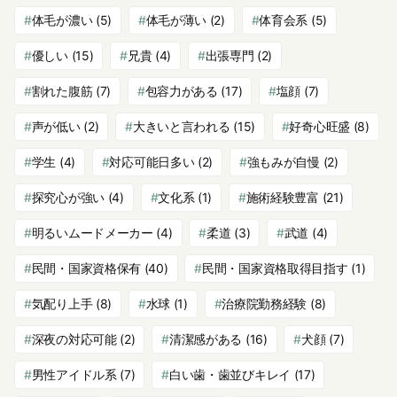
体毛が濃い
(5)
体毛が薄い
(2)
体育会系
(5)
優しい
(15)
兄貴
(4)
出張専門
(2)
割れた腹筋
(7)
包容力がある
(17)
塩顔
(7)
声が低い
(2)
大きいと言われる
(15)
好奇心旺盛
(8)
学生
(4)
対応可能日多い
(2)
強もみが自慢
(2)
探究心が強い
(4)
文化系
(1)
施術経験豊富
(21)
明るいムードメーカー
(4)
柔道
(3)
武道
(4)
民間・国家資格保有
(40)
民間・国家資格取得目指す
(1)
気配り上手
(8)
水球
(1)
治療院勤務経験
(8)
深夜の対応可能
(2)
清潔感がある
(16)
犬顔
(7)
男性アイドル系
(7)
白い歯・歯並びキレイ
(17)