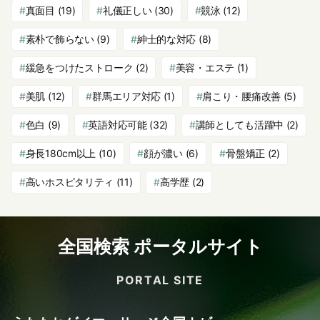
真面目
(19)
礼儀正しい
(30)
競泳
(12)
素朴で飾らない
(9)
紳士的な対応
(8)
緩急をつけたストローク
(2)
美容・エステ
(1)
美肌
(12)
群馬エリア対応
(1)
肩こり・腰痛改善
(5)
色白
(9)
英語対応可能
(32)
講師としても活躍中
(2)
身長180cm以上
(10)
顔が濃い
(6)
骨盤矯正
(2)
高いホスピタリティ
(11)
高学歴
(2)
全国検索 ポータルサイト
PORTAL SITE