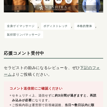
, 
, 
, 
全身ゲイマッサージ
ボディストレッチ
本格的整体
鼠径部リンパマッサージ
応援コメント受付中
セラピストの励みになるレビューを、ぜひ
下記のフォ
ーム
よりご投稿ください。
コメント送信前にご確認ください
セキュリティ上、送信せずに
約3分間が過ぎますと、再読
み込みが必要
になります。
ご投稿内容は運営部で目視確認後、
当日〜数日以内に順