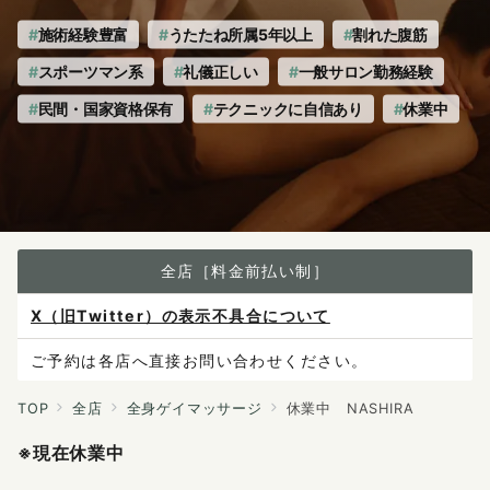
施術経験豊富
うたたね所属5年以上
割れた腹筋
スポーツマン系
礼儀正しい
一般サロン勤務経験
民間・国家資格保有
テクニックに自信あり
休業中
全店［料金前払い制］
X（旧Twitter）の表示不具合について
ご予約は各店へ直接お問い合わせください。
料金は当日施術前にお支払いください。
TOP
全店
全身ゲイマッサージ
休業中 NASHIRA
感染症防止対策について
※現在休業中