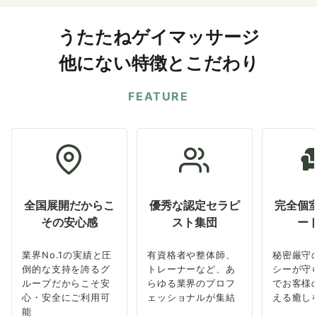
うたたねゲイマッサージ
他にない特徴とこだわり
FEATURE
全国展開だからこ
優秀な認定セラピ
完全個
その安心感
スト集団
ー
業界No.1の実績と圧
有資格者や整体師、
秘密厳守
倒的な支持を誇るグ
トレーナーなど、あ
シーが守
ループだからこそ安
らゆる業界のプロフ
でお客様
心・安全にご利用可
ェッショナルが集結
える癒し
能