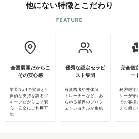
他にない特徴とこだわり
FEATURE
全国展開だからこ
優秀な認定セラピ
完全個
その安心感
スト集団
ー
業界No.1の実績と圧
有資格者や整体師、
秘密厳守
倒的な支持を誇るグ
トレーナーなど、あ
シーが守
ループだからこそ安
らゆる業界のプロフ
でお客様
心・安全にご利用可
ェッショナルが集結
える癒し
能