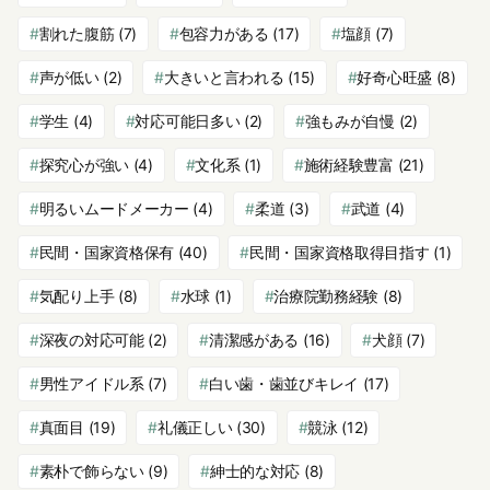
割れた腹筋
(7)
包容力がある
(17)
塩顔
(7)
声が低い
(2)
大きいと言われる
(15)
好奇心旺盛
(8)
学生
(4)
対応可能日多い
(2)
強もみが自慢
(2)
探究心が強い
(4)
文化系
(1)
施術経験豊富
(21)
明るいムードメーカー
(4)
柔道
(3)
武道
(4)
民間・国家資格保有
(40)
民間・国家資格取得目指す
(1)
気配り上手
(8)
水球
(1)
治療院勤務経験
(8)
深夜の対応可能
(2)
清潔感がある
(16)
犬顔
(7)
男性アイドル系
(7)
白い歯・歯並びキレイ
(17)
真面目
(19)
礼儀正しい
(30)
競泳
(12)
素朴で飾らない
(9)
紳士的な対応
(8)