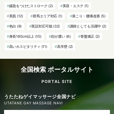
緩急をつけたストローク
(2)
美容・エステ
(1)
美肌
(12)
群馬エリア対応
(1)
肩こり・腰痛改善
(5)
色白
(9)
英語対応可能
(32)
講師としても活躍中
(2)
身長180cm以上
(10)
顔が濃い
(6)
骨盤矯正
(2)
高いホスピタリティ
(11)
高学歴
(2)
全国検索 ポータルサイト
PORTAL SITE
うたたねゲイマッサージ全国ナビ
UTATANE GAY MASSAGE NAVI