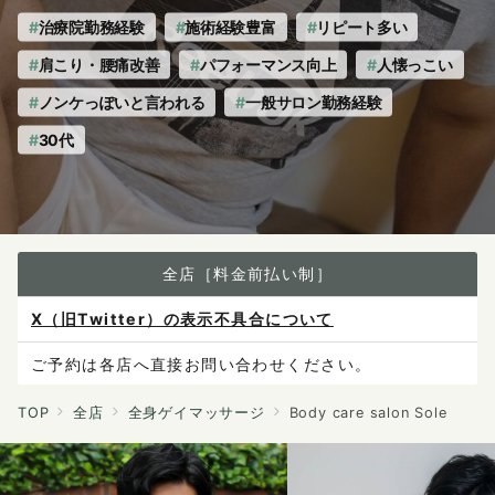
治療院勤務経験
施術経験豊富
リピート多い
肩こり・腰痛改善
パフォーマンス向上
人懐っこい
ノンケっぽいと言われる
一般サロン勤務経験
30代
全店［料金前払い制］
X（旧Twitter）の表示不具合について
ご予約は各店へ直接お問い合わせください。
料金は当日施術前にお支払いください。
TOP
全店
全身ゲイマッサージ
Body care salon Sole
感染症防止対策について