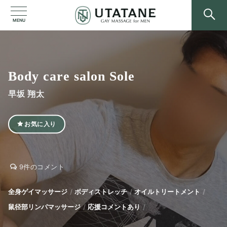
MENU
Body care salon Sole
早坂 翔太
お気に入り
Body
Body
9件のコメント
care
care
salon
salon
全身ゲイマッサージ
ボディストレッチ
オイルトリートメント
Sole
Sole
鼠径部リンパマッサージ
応援コメントあり
へ
の