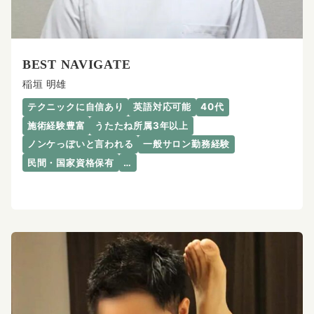
BEST NAVIGATE
稲垣 明雄
テクニックに自信あり
英語対応可能
40代
施術経験豊富
うたたね所属3年以上
ノンケっぽいと言われる
一般サロン勤務経験
民間・国家資格保有
…