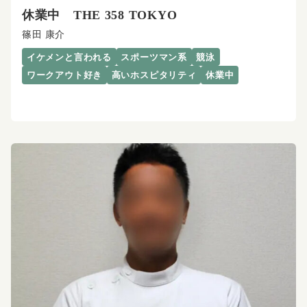
休業中 THE 358 TOKYO
篠田 康介
イケメンと言われる
スポーツマン系
競泳
ワークアウト好き
高いホスピタリティ
休業中