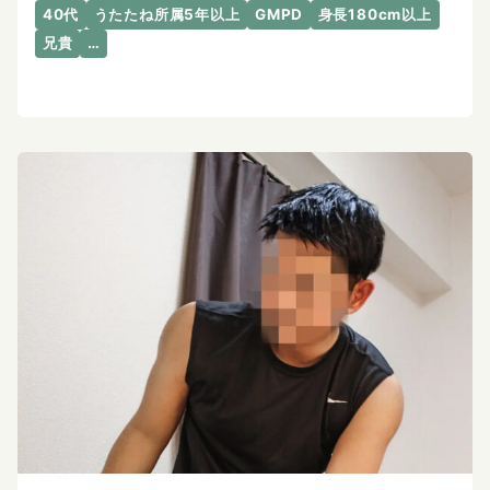
40代
うたたね所属5年以上
GMPD
身長180cm以上
兄貴
…