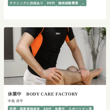
テクニックに自信あり
30代
施術経験豊富
…
休業中 BODY CARE FACTORY
中島 祥平
民間・国家資格保有
30代
休業中
スポーツマン系