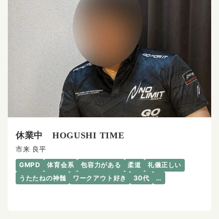
休業中 HOGUSHI TIME
市来 良平
GMPD
体育会系
包容力がある
柔道
礼儀正しい
うたたねの神髄
ワークアウト好き
30代
…