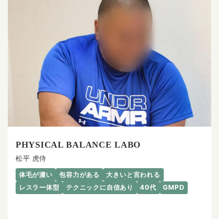
PHYSICAL BALANCE LABO
松平 虎侍
体毛が濃い
包容力がある
大きいと言われる
レスラー体型
テクニックに自信あり
40代
GMPD