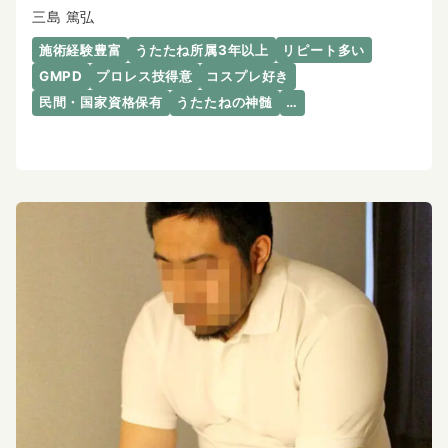
三島 篤弘
施術経験豊富
うたたね所属3年以上
リピート多い
GMPD
プロレス技得意
コスプレ好き
民間・国家資格保有
うたたねの神髄
…