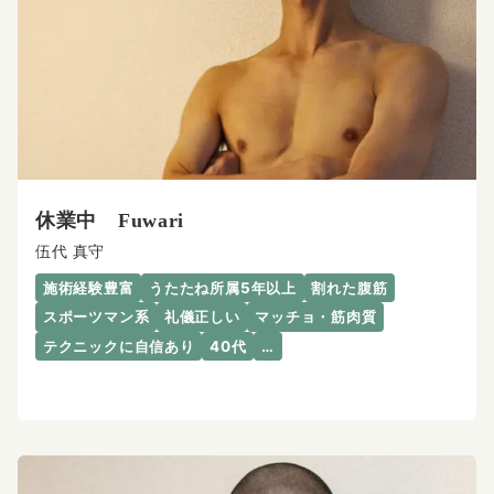
休業中 Fuwari
伍代 真守
施術経験豊富
うたたね所属5年以上
割れた腹筋
スポーツマン系
礼儀正しい
マッチョ・筋肉質
テクニックに自信あり
40代
…