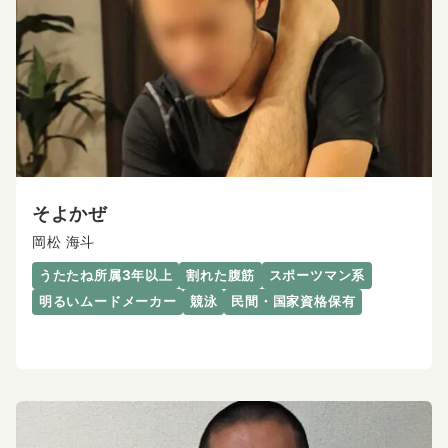
そよかぜ
岡松 海斗
うたたね所属3年以上
割れた腹筋
スポーツマン系
明るいムードメーカー
競泳
民間・国家資格保有