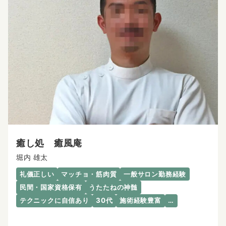
癒し処 癒風庵
堀内 雄太
礼儀正しい
マッチョ・筋肉質
一般サロン勤務経験
民間・国家資格保有
うたたねの神髄
テクニックに自信あり
30代
施術経験豊富
…