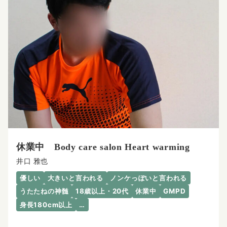
休業中 Body care salon Heart warming
井口 雅也
優しい
大きいと言われる
ノンケっぽいと言われる
うたたねの神髄
18歳以上・20代
休業中
GMPD
身長180cm以上
…