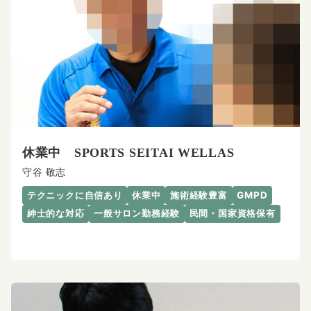
休業中 SPORTS SEITAI WELLAS
守谷 敬志
テクニックに自信あり
休業中
施術経験豊富
GMPD
紳士的な対応
一般サロン勤務経験
民間・国家資格保有